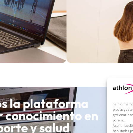
s la plataforma
Te informamos 
propias y de t
ir conocimiento en
gestionar la a
por ella.
porte y salud
A continuación
habilitadas, p