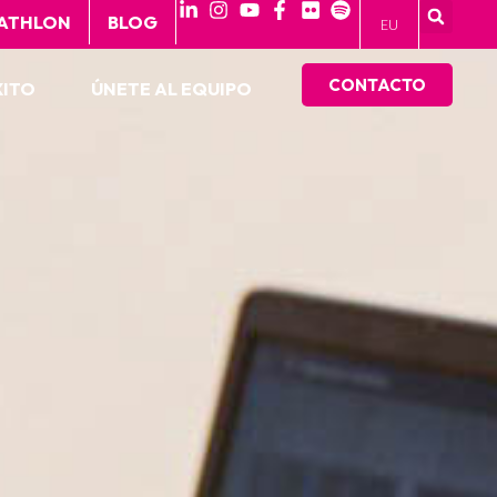
 ATHLON
BLOG
EU
CONTACTO
XITO
ÚNETE AL EQUIPO