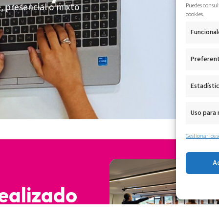
, presencial o mixto
Puedes consult
cookies.
Funcional
Preferen
Estadísti
Uso para
Gestionar los s
A
realizado
tra mejor referencia.