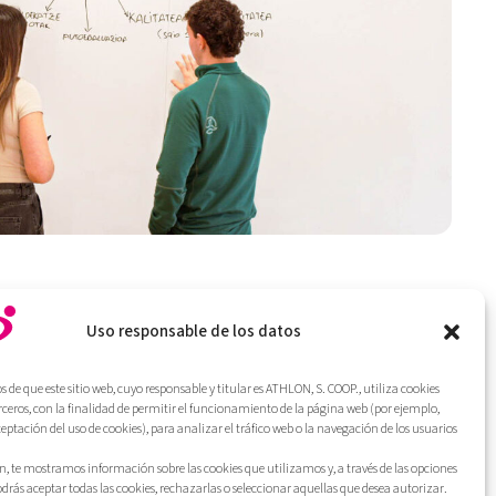
Uso responsable de los datos
de que este sitio web, cuyo responsable y titular es ATHLON, S. COOP., utiliza cookies
erceros, con la finalidad de permitir el funcionamiento de la página web (por ejemplo,
ceptación del uso de cookies), para analizar el tráfico web o la navegación de los usuarios
, te mostramos información sobre las cookies que utilizamos y, a través de las opciones
odrás aceptar todas las cookies, rechazarlas o seleccionar aquellas que desea autorizar.