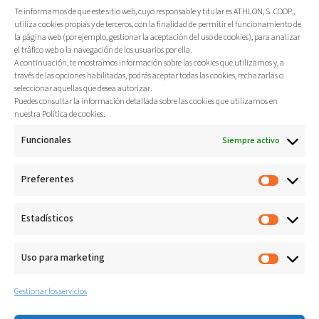
Te informamos de que este sitio web, cuyo responsable y titular es ATHLON, S. COOP.,
utiliza cookies propias y de terceros, con la finalidad de permitir el funcionamiento de
la página web (por ejemplo, gestionar la aceptación del uso de cookies), para analizar
el tráfico web o la navegación de los usuarios por ella.
A continuación, te mostramos información sobre las cookies que utilizamos y, a
través de las opciones habilitadas, podrás aceptar todas las cookies, rechazarlas o
seleccionar aquellas que desea autorizar.
Puedes consultar la información detallada sobre las cookies que utilizamos en
nuestra Política de cookies.
Funcionales
Siempre activo
Preferentes
Estadísticos
Uso para marketing
Gestionar los servicios