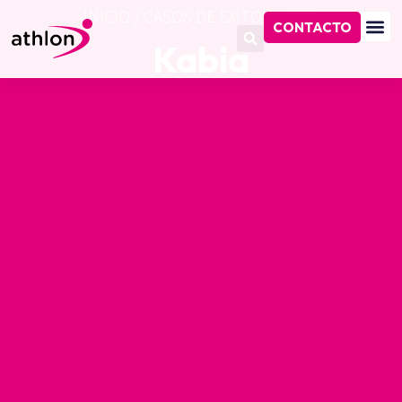
INICIO
/
CASOS DE ÉXITO
/
KABIA
CONTACTO
Kabia