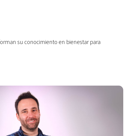
nsforman su conocimiento en bienestar para
es formar parte de un proyecto cooperativo
 el verdadero motor de transformación. Mi
rganización ha estado marcado por el paso por
el área de Formación, el área de Innovación y
e Salud. Siempre paticipando desde una
 juntos, compartir conocimiento y construir