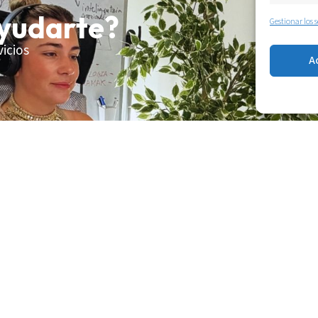
yudarte?
Gestionar los s
vicios
A