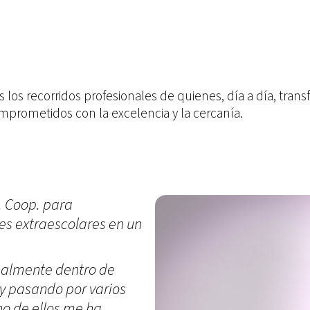
los recorridos profesionales de quienes, día a día, tra
omprometidos con la excelencia y la cercanía.
«Formar parte de Athlon 
donde las personas somos
recorrido dentro de la o
diversos servicios desde 
terminando en el área d
lógica colectiva: avanzar