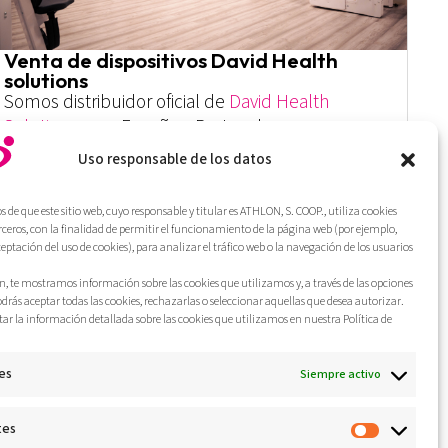
Venta de dispositivos David Health
solutions
Somos distribuidor oficial de
David Health
Solutions
para España y Portugal,
proporcionando dispositivos de prevención y
Uso responsable de los datos
rehabilitación, con certificación médica, y una
gama completa de software de rehabilitación.
de que este sitio web, cuyo responsable y titular es ATHLON, S. COOP., utiliza cookies
erceros, con la finalidad de permitir el funcionamiento de la página web (por ejemplo,
ceptación del uso de cookies), para analizar el tráfico web o la navegación de los usuarios
Más
, te mostramos información sobre las cookies que utilizamos y, a través de las opciones
odrás aceptar todas las cookies, rechazarlas o seleccionar aquellas que desea autorizar.
ar la información detallada sobre las cookies que utilizamos en nuestra Política de
es
Siempre activo
tes