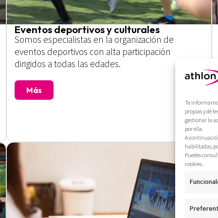
Eventos deportivos y culturales
Somos especialistas en la organización de
eventos deportivos con alta participación
dirigidos a todas las edades.
Más
Te informamos 
propias y de t
gestionar la a
por ella.
A continuación
habilitadas, p
Puedes consult
cookies.
Funcional
Preferen