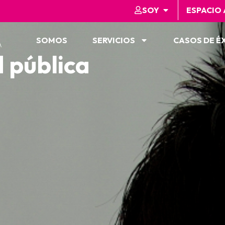
SOY
ESPACIO
SOMOS
SERVICIOS
CASOS DE É
A
 pública