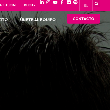
 ATHLON
BLOG
EU
CONTACTO
XITO
ÚNETE AL EQUIPO