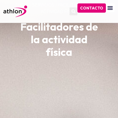
INICIO
/
SERVICIOS
/
FACILITADORES DE LA
CONTACTO
ACTIVIDAD FÍSICA
Facilitadores de
la actividad
física