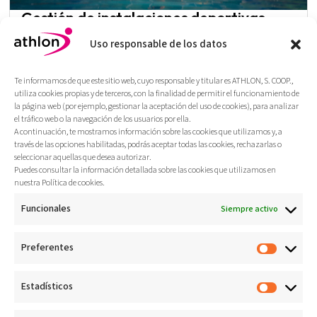
Gestión de instalaciones deportivas
Somos especialistas en gestión integral de
Uso responsable de los datos
polideportivos, una práctica ágil, transparente y
orientada a la satisfacción de los usuarios.
Te informamos de que este sitio web, cuyo responsable y titular es ATHLON, S. COOP.,
utiliza cookies propias y de terceros, con la finalidad de permitir el funcionamiento de
Más
la página web (por ejemplo, gestionar la aceptación del uso de cookies), para analizar
el tráfico web o la navegación de los usuarios por ella.
A continuación, te mostramos información sobre las cookies que utilizamos y, a
través de las opciones habilitadas, podrás aceptar todas las cookies, rechazarlas o
seleccionar aquellas que desea autorizar.
Puedes consultar la información detallada sobre las cookies que utilizamos en
nuestra Política de cookies.
Funcionales
Siempre activo
Preferentes
Estadísticos