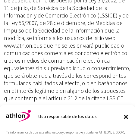
De acuerdo con lo dispuesto por la Ley 34/2002, de
11 de julio, de Servicios de la Sociedad de la
Información y de Comercio Electrónico (LSSICE) y de
la Ley 56/2007, de 28 de diciembre, de Medidas de
Impulso de la Sociedad de la Información que la
modifica, se informa a los usuarios del sitio web
www.athlon.eus que no se les enviará publicidad o
comunicaciones comerciales por correo electrónico
u otros medios de comunicación electrónica
equivalentes sin su previa solicitud o consentimiento,
que será obtenido a través de los correspondientes
formularios habilitados al efecto, o bien basándonos
en el interés legítimo o en alguno de los supuestos
que contempla el artículo 21.2 de la citada LSSICE.
En todo caso los usuarios pondrán oponerse o
manifestar su negativa a la recepción de información
Uso responsable de los datos
comercial por medios electrónicos enviando un
correo electrónico a athlon@athlon.eus, facilitándose
Te informamos de que este sitio web, cuyo responsable y titular es ATHLON, S. COOP.,