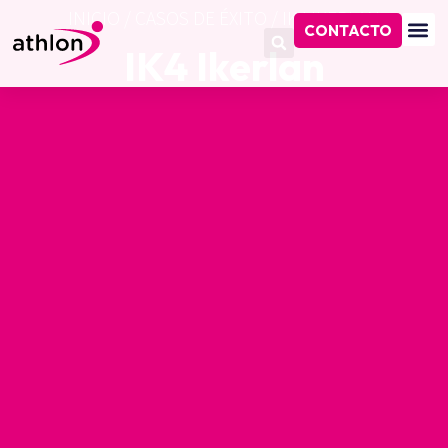
INICIO
/
CASOS DE ÉXITO
/
IK4 IKERLAN
CONTACTO
IK4 Ikerlan