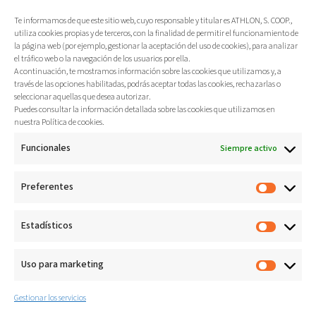
Más
Te informamos de que este sitio web, cuyo responsable y titular es ATHLON, S. COOP.,
utiliza cookies propias y de terceros, con la finalidad de permitir el funcionamiento de
la página web (por ejemplo, gestionar la aceptación del uso de cookies), para analizar
el tráfico web o la navegación de los usuarios por ella.
A continuación, te mostramos información sobre las cookies que utilizamos y, a
través de las opciones habilitadas, podrás aceptar todas las cookies, rechazarlas o
seleccionar aquellas que desea autorizar.
Puedes consultar la información detallada sobre las cookies que utilizamos en
nuestra Política de cookies.
Funcionales
Siempre activo
Preferentes
Estadísticos
Uso para marketing
Gestionar los servicios