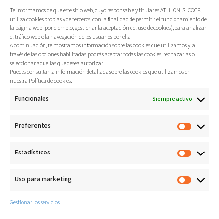
Te informamos de que este sitio web, cuyo responsable y titular es ATHLON, S. COOP.,
Más
utiliza cookies propias y de terceros, con la finalidad de permitir el funcionamiento de
la página web (por ejemplo, gestionar la aceptación del uso de cookies), para analizar
el tráfico web o la navegación de los usuarios por ella.
A continuación, te mostramos información sobre las cookies que utilizamos y, a
través de las opciones habilitadas, podrás aceptar todas las cookies, rechazarlas o
seleccionar aquellas que desea autorizar.
Puedes consultar la información detallada sobre las cookies que utilizamos en
nuestra Política de cookies.
Funcionales
Siempre activo
Prevención y rehabilitación
Preferentes
Estadísticos
Uso para marketing
Gestionar los servicios