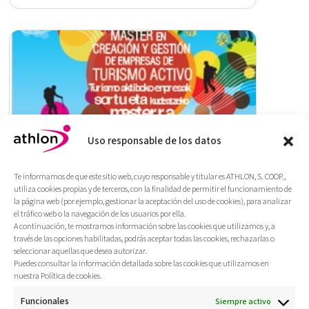
Uso responsable de los datos
Diseño y asesoría técnica en la
Te informamos de que este sitio web, cuyo responsable y titular es ATHLON, S. COOP.,
gestión del Máster Oficial en
utiliza cookies propias y de terceros, con la finalidad de permitir el funcionamiento de
Turismo Activo.
la página web (por ejemplo, gestionar la aceptación del uso de cookies), para analizar
Máster Oficial: Creación y gestión de
el tráfico web o la navegación de los usuarios por ella.
A continuación, te mostramos información sobre las cookies que utilizamos y, a
Empresas de Turismo Activo.
través de las opciones habilitadas, podrás aceptar todas las cookies, rechazarlas o
seleccionar aquellas que desea autorizar.
Más
Puedes consultar la información detallada sobre las cookies que utilizamos en
nuestra Política de cookies.
Funcionales
Siempre activo