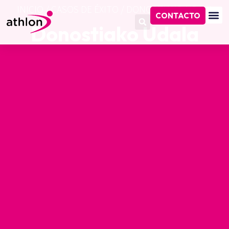
INICIO
/
CASOS DE ÉXITO
/
DONOSTIAKO UDALA
CONTACTO
Donostiako Udala