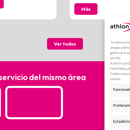
Más
Te informamos 
Ver todos
propias y de t
gestionar la a
por ella.
A continuación
habilitadas, p
Puedes consult
 servicio del mismo área
cookies.
Funcional
Preferen
Estadísti