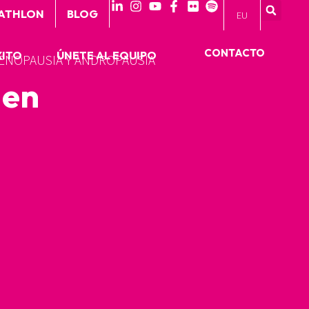
 ATHLON
BLOG
EU
CONTACTO
XITO
ÚNETE AL EQUIPO
MENOPAUSIA Y ANDROPAUSIA
 en