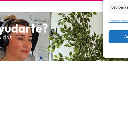
Uso para
Gestionar los s
yudarte?
vicios
A