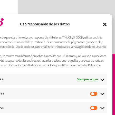
Uso responsable de los datos
de que este sitio web, cuyo responsable y titular es ATHLON, S. COOP., utiliza cookies
erceros, con la finalidad de permitir el funcionamiento de la página web (por ejemplo,
ceptación del uso de cookies), para analizar el tráfico web o la navegación de los usuarios
, te mostramos información sobre las cookies que utilizamos y, a través de las opciones
odrás aceptar todas las cookies, rechazarlas o seleccionar aquellas que desea autorizar.
ar la información detallada sobre las cookies que utilizamos en nuestra Política de
es
Siempre activo
tes
cos