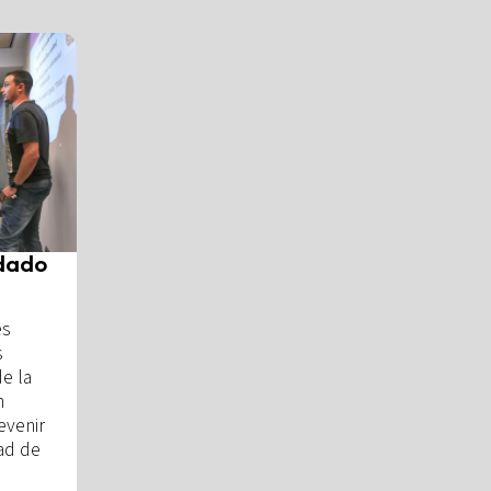
idado
es
s
de la
n
evenir
dad de