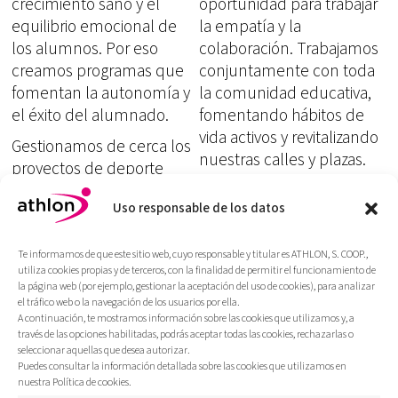
crecimiento sano y el
oportunidad para trabajar
equilibrio emocional de
la empatía y la
los alumnos. Por eso
colaboración. Trabajamos
creamos programas que
conjuntamente con toda
fomentan la autonomía y
la comunidad educativa,
el éxito del alumnado.
fomentando hábitos de
vida activos y revitalizando
Gestionamos de cerca los
nuestras calles y plazas.
proyectos de deporte
En definitiva, queremos
escolar Deporte Escolar y
difundir la cultura del
Uso responsable de los datos
Comunidad Educativa,
movimiento para construir
ofreciendo un ocio de
comunidades más vivas y
calidad (talleres, salidas y
Te informamos de que este sitio web, cuyo responsable y titular es ATHLON, S. COOP.,
humanas, con el objetivo
utiliza cookies propias y de terceros, con la finalidad de permitir el funcionamiento de
actividades
la página web (por ejemplo, gestionar la aceptación del uso de cookies), para analizar
del bienestar y la mejora
extraescolares) también
el tráfico web o la navegación de los usuarios por ella.
de todos.
A continuación, te mostramos información sobre las cookies que utilizamos y, a
fuera del aula. Creemos
través de las opciones habilitadas, podrás aceptar todas las cookies, rechazarlas o
en la idea de una
seleccionar aquellas que desea autorizar.
comunidad educadora.
Puedes consultar la información detallada sobre las cookies que utilizamos en
nuestra Política de cookies.