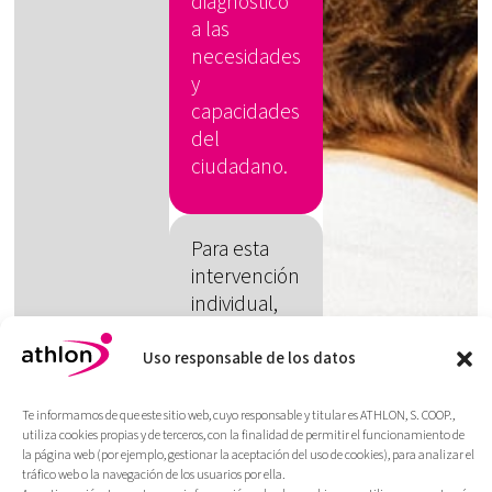
diagnóstico
a las
necesidades
y
capacidades
del
ciudadano.
Para esta
intervención
individual,
Athlon
ofrece la
Uso responsable de los datos
posibilidad
de
Te informamos de que este sitio web, cuyo responsable y titular es ATHLON, S. COOP.,
incorporar
utiliza cookies propias y de terceros, con la finalidad de permitir el funcionamiento de
la página web (por ejemplo, gestionar la aceptación del uso de cookies), para analizar el
tecnología
tráfico web o la navegación de los usuarios por ella.