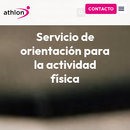
INICIO
/
SERVICIOS
/
FACILITADORES DE LA
CONTACTO
ACTIVIDAD FÍSICA
/
SERVICIO DE ORIENTACIÓN
PARA LA ACTIVIDAD FÍSICA
Servicio de
orientación para
la actividad
física