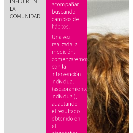
INFLUIR EN
acompañar,
LA
buscando
COMUNIDAD.
cambios de
hábitos.
Una vez
realizada la
medición,
comenzaremos
con la
intervención
individual
(asesoramiento
individual),
adaptando
el resultado
obtenido en
el