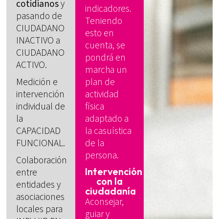
cotidianos
y
indicadores.
pasando de
Teniendo
CIUDADANO
esto en
INACTIVO a
cuenta, se
CIUDADANO
pondrá en
ACTIVO.
marcha un
plan de
Medición e
actividad
intervención
física
individual de
adaptado a
la
la casuística
CAPACIDAD
de la
FUNCIONAL.
persona.
Colaboración
Intervención
entre
con la
entidades y
ciudadanía
asociaciones
Aconsejar,
locales para
guiar y