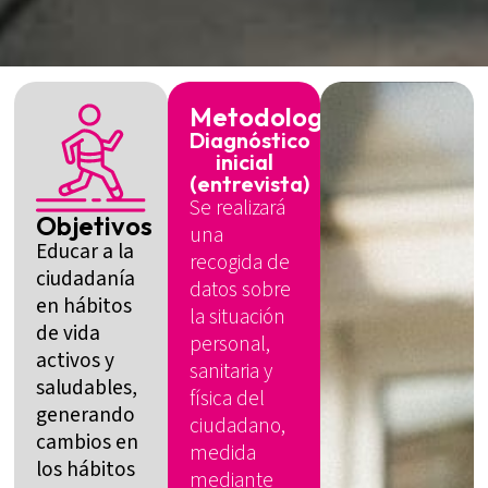
Metodología
Diagnóstico
inicial
(entrevista)
Se realizará
Objetivos
una
Educar a la
recogida de
ciudadanía
datos sobre
en hábitos
la situación
de vida
personal,
activos y
sanitaria y
saludables,
física del
generando
ciudadano,
cambios en
medida
los hábitos
mediante