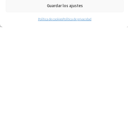
de la
Guardar los ajustes
capacidad
funcional se
Política de cookies
Política de privacidad
comparan
con los
valores
normales
de una
población
sana,
representándolos
de forma
gráfica.
Posteriormente,
con los
valores
obtenidos
en la