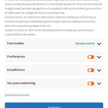
utiliza cookies propias y de terceros, con la finalidad de permitir el funcionamiento de
la página web (por ejemplo, gestionar la aceptación del uso de cookies), para analizar
el tráfico web o la navegación de los usuarios por ella.
A continuación, te mostramos información sobre las cookies que utilizamos y, a
través de las opciones habilitadas, podrás aceptar todas las cookies, rechazarlas o
seleccionar aquellas que desea autorizar.
Puedes consultar la información detallada sobre las cookies que utilizamos en
nuestra Política de cookies.
Funcionales
Siempre activo
Preferentes
Estadísticos
Uso para marketing
Gestionar los servicios
Aceptar