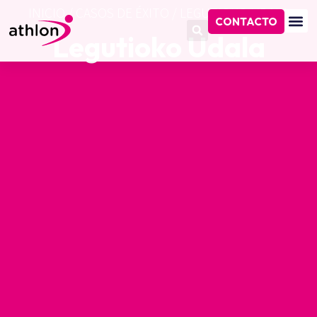
INICIO
/
CASOS DE ÉXITO
/
LEGUTIOKO UDALA
CONTACTO
Legutioko Udala