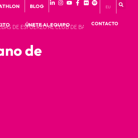
 ATHLON
BLOG
EU
CONTACTO
XITO
ÚNETE AL EQUIPO
BAS DE ESFUERZO AL CLUB DE BALONMANO DE
ano de