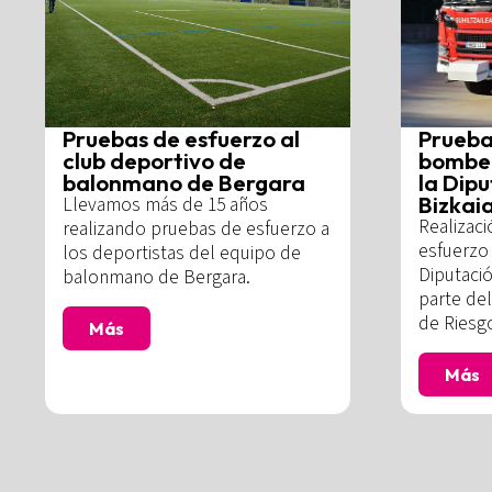
Pruebas de esfuerzo al
Prueba
club deportivo de
bomber
balonmano de Bergara
la Dipu
Bizkai
Llevamos más de 15 años
Realizac
realizando pruebas de esfuerzo a
esfuerzo 
los deportistas del equipo de
Diputació
balonmano de Bergara.
parte del
de Riesg
Más
Más