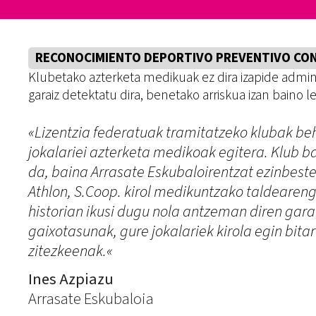
RECONOCIMIENTO DEPORTIVO PREVENTIVO CON
Klubetako azterketa medikuak ez dira izapide adminis
garaiz detektatu dira, benetako arriskua izan baino 
«Lizentzia federatuak tramitatzeko klubak b
jokalariei azterketa medikoak egitera. Klub b
da, baina Arrasate Eskubaloirentzat ezinbest
Athlon, S.Coop. kirol medikuntzako taldearen
historian ikusi dugu nola antzeman diren gara
gaixotasunak, gure jokalariek kirola egin bita
zitezkeenak.
«
Ines Azpiazu
Arrasate Eskubaloia