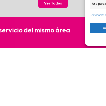
Ver todos
Uso para
Gestionar los s
A
 servicio del mismo área
yudarte?
vicios