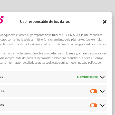
Uso responsable de los datos
de que este sitio web, cuyo responsable y titular es ATHLON, S. COOP., utiliza cookies
erceros, con la finalidad de permitir el funcionamiento de la página web (por ejemplo,
ceptación del uso de cookies), para analizar el tráfico web o la navegación de los usuarios
, te mostramos información sobre las cookies que utilizamos y, a través de las opciones
odrás aceptar todas las cookies, rechazarlas o seleccionar aquellas que desea autorizar.
ar la información detallada sobre las cookies que utilizamos en nuestra Política de
es
Siempre activo
tes
cos