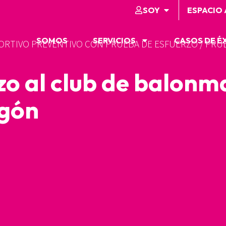
SOY
ESPACIO
SOMOS
SERVICIOS
CASOS DE É
RTIVO PREVENTIVO CON PRUEBA DE ESFUERZO
/
PRUE
zo al club de balonm
gón