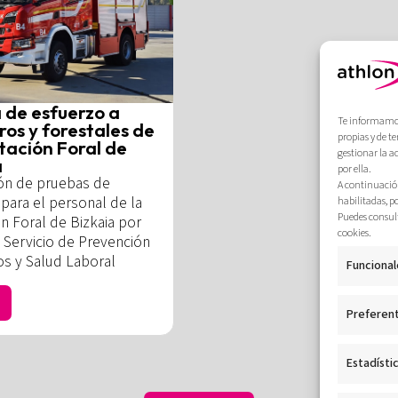
 de esfuerzo a
Te informamos 
os y forestales de
propias y de t
tación Foral de
gestionar la a
a
por ella.
ión de pruebas de
A continuación
para el personal de la
habilitadas, p
Puedes consult
n Foral de Bizkaia por
cookies.
 Servicio de Prevención
os y Salud Laboral
Funcional
Preferen
Estadísti