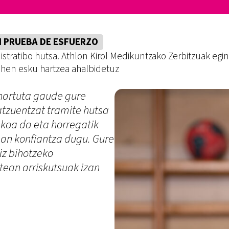
 PRUEBA DE ESFUERZO
tratibo hutsa. Athlon Kirol Medikuntzako Zerbitzuak egind
lehen esku hartzea ahalbidetuz
ehartuta gaude gure
atzuentzat tramite hutsa
ekoa da eta horregatik
gan konfiantza dugu. Gure
iz bihotzeko
rtean arriskutsuak izan