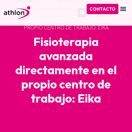
INICIO
/
CASOS DE ÉXITO
/
CLÍNICAS PARA
CONTACTO
EMPRESAS SALUDABLES (MINICLINICS)
/
FISIOTERAPIA AVANZADA DIRECTAMENTE EN EL
PROPIO CENTRO DE TRABAJO: EIKA
Fisioterapia
avanzada
directamente en el
propio centro de
trabajo: Eika