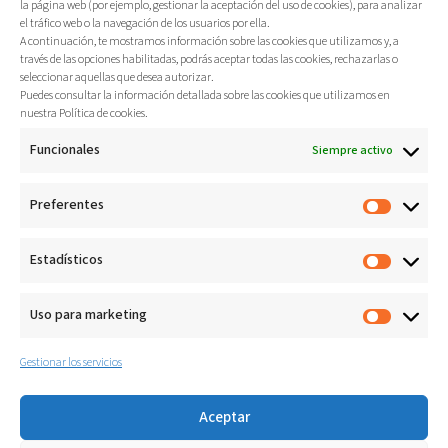
la página web (por ejemplo, gestionar la aceptación del uso de cookies), para analizar
de la espalda.
el tráfico web o la navegación de los usuarios por ella.
A continuación, te mostramos información sobre las cookies que utilizamos y, a
través de las opciones habilitadas, podrás aceptar todas las cookies, rechazarlas o
Más
seleccionar aquellas que desea autorizar.
Puedes consultar la información detallada sobre las cookies que utilizamos en
nuestra Política de cookies.
Funcionales
Siempre activo
Preferentes
Estadísticos
Uso para marketing
Gestionar los servicios
Gestión de la salud laboral y la
ergonomía activa: Copreci
De la primera «Escuela de Espalda» estatal a
Aceptar
la implantación de una miniCLINIC avanzada