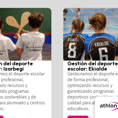
n del deporte
Gestión del deporte
: Izarbegi
escolar: Ekialde
mos el deporte escolar
Gestionamos el deporte e
profesional,
de forma profesional,
ndo recursos y
optimizando recursos y
ando programas
garantizando programas
os sostenibles y de
deportivos sostenibles y 
para alumnado y centros
calidad para alumnado y c
os.
educativos.