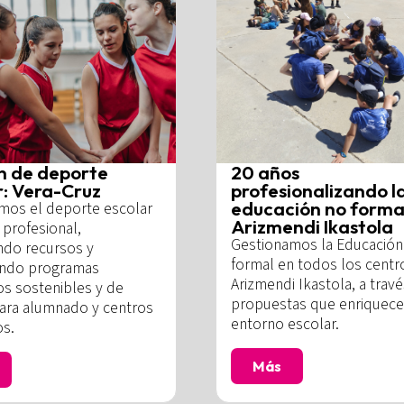
n de deporte
20 años
r: Vera-Cruz
profesionalizando l
educación no forma
mos el deporte escolar
Arizmendi Ikastola
profesional,
Gestionamos la Educación
ndo recursos y
formal en todos los centr
ando programas
Arizmendi Ikastola, a trav
os sostenibles y de
propuestas que enriquece
para alumnado y centros
entorno escolar.
os.
Más