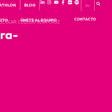
 ATHLON
BLOG
EU
CONTACTO
XITO
ÚNETE AL EQUIPO
SCOLAR: COLEGIO VERA-CRUZ
era-