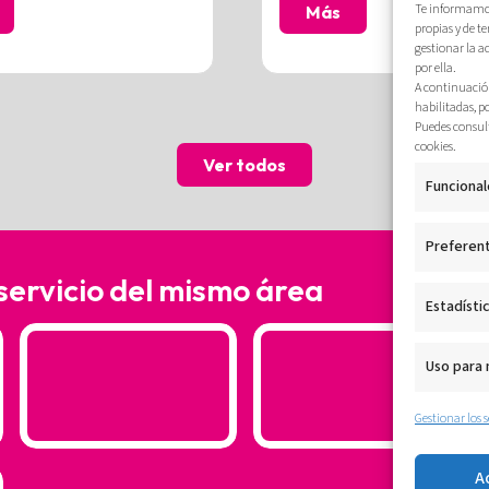
Te informamos 
Más
propias y de t
gestionar la a
por ella.
A continuación
habilitadas, p
Puedes consult
cookies.
Ver todos
Funcional
Preferen
 servicio del mismo área
Estadísti
Uso para
Gestionar los s
A