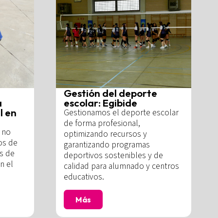
Gestión del deporte
a
escolar: Egibide
l en
Gestionamos el deporte escolar
de forma profesional,
 no
optimizando recursos y
os de
garantizando programas
és de
deportivos sostenibles y de
n el
calidad para alumnado y centros
educativos.
Más