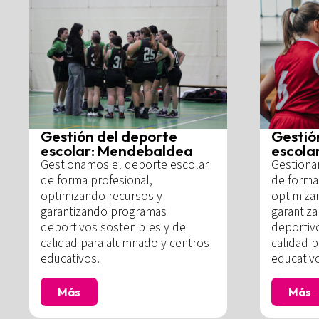
Gestión del deporte
Gestió
escolar: Mendebaldea
escola
Gestionamos el deporte escolar
Gestiona
de forma profesional,
de forma 
optimizando recursos y
optimiza
garantizando programas
garantiz
deportivos sostenibles y de
deportiv
calidad para alumnado y centros
calidad 
educativos.
educativ
Más
Más