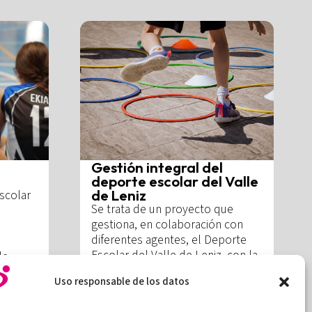
Gestión integral del
deporte escolar del Valle
de Leniz
scolar
Se trata de un proyecto que
gestiona, en colaboración con
diferentes agentes, el Deporte
Escolar del Valle de Leniz, con la
de
colaboración de ayuntamientos,
entros
Uso responsable de los datos
centros escolares y Diputaciones
Forales.