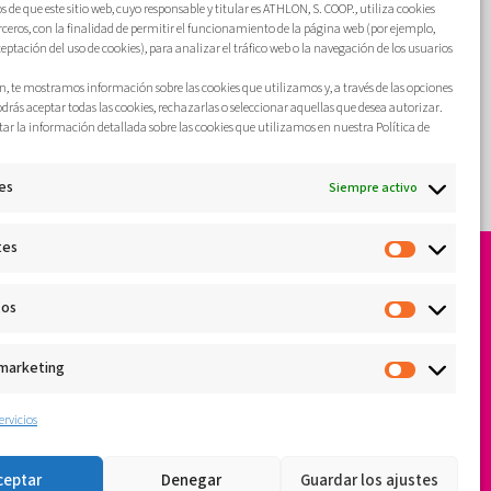
de que este sitio web, cuyo responsable y titular es ATHLON, S. COOP., utiliza cookies
erceros, con la finalidad de permitir el funcionamiento de la página web (por ejemplo,
Más
ceptación del uso de cookies), para analizar el tráfico web o la navegación de los usuarios
, te mostramos información sobre las cookies que utilizamos y, a través de las opciones
odrás aceptar todas las cookies, rechazarlas o seleccionar aquellas que desea autorizar.
ar la información detallada sobre las cookies que utilizamos en nuestra Política de
es
Siempre activo
tes
cos
 marketing
ervicios
ceptar
Denegar
Guardar los ajustes