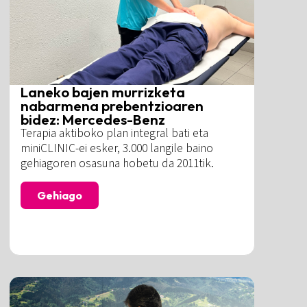
Laneko bajen murrizketa
nabarmena prebentzioaren
bidez: Mercedes-Benz
Terapia aktiboko plan integral bati eta
miniCLINIC-ei esker, 3.000 langile baino
gehiagoren osasuna hobetu da 2011tik.
Gehiago