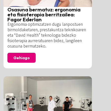
Osasuna bermatuz: ergonomia
eta fisioterapia berritzailea:
Fagor Ederlan
Ergonomia optimizatzen dugu lanpostuen
birmoldaketaren, prestakuntza teknikoaren
eta “David Health” teknologia bidezko
fisioterapia aurreratuaren bidez, langileen
osasuna bermatzeko.
Gehiago