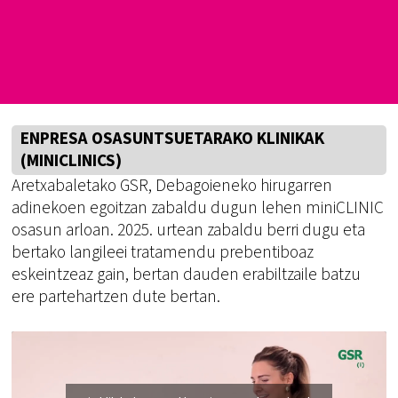
ENPRESA OSASUNTSUETARAKO KLINIKAK
(MINICLINICS)
Aretxabaletako GSR, Debagoieneko hirugarren
adinekoen egoitzan zabaldu dugun lehen miniCLINIC
osasun arloan. 2025. urtean zabaldu berri dugu eta
bertako langileei tratamendu prebentiboaz
eskeintzeaz gain, bertan dauden erabiltzaile batzu
ere partehartzen dute bertan.