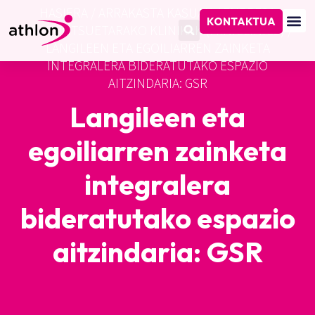
HASIERA
/
ARRAKASTA KASUAK
/
ENPRESA
KONTAKTUA
OSASUNTSUETARAKO KLINIKAK (MINICLINICS)
/
LANGILEEN ETA EGOILIARREN ZAINKETA
INTEGRALERA BIDERATUTAKO ESPAZIO
AITZINDARIA: GSR
Langileen eta
egoiliarren zainketa
integralera
bideratutako espazio
aitzindaria: GSR