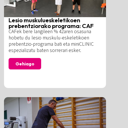
Lesio muskulueskeletikoen
prebentziorako programa: CAF
CAFek bere langileen % 42aren osasuna
hobetu du lesio muskulu-eskeletikoen
prebentzio-programa bati eta miniCLINIC
espezializatu baten sorrerari esker.
Gehiago