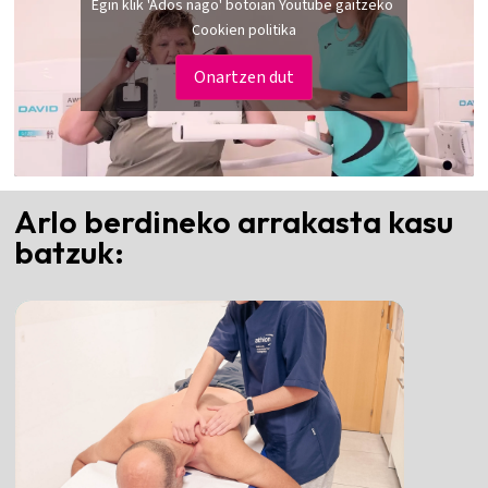
Egin klik 'Ados nago' botoian Youtube gaitzeko
Cookien politika
Onartzen dut
Arlo berdineko arrakasta kasu
batzuk: