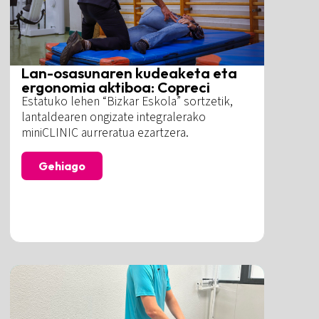
Lan-osasunaren kudeaketa eta
ergonomia aktiboa: Copreci
Estatuko lehen “Bizkar Eskola” sortzetik,
lantaldearen ongizate integralerako
miniCLINIC aurreratua ezartzera.
Gehiago