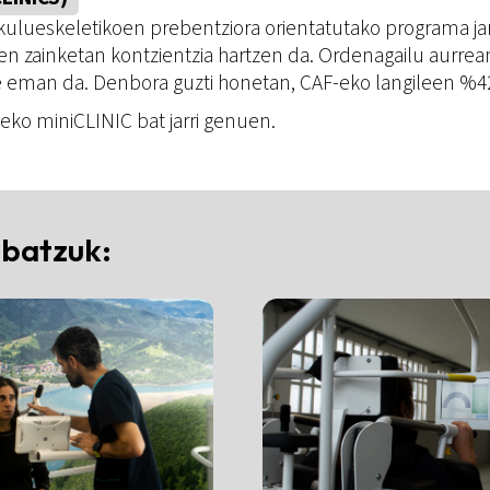
skulueskeletikoen prebentziora orientatutako programa j
n zainketan kontzientzia hartzen da. Ordenagailu aurrea
e eman da. Denbora guzti honetan, CAF-eko langileen 
teko miniCLINIC bat jarri genuen.
 batzuk: