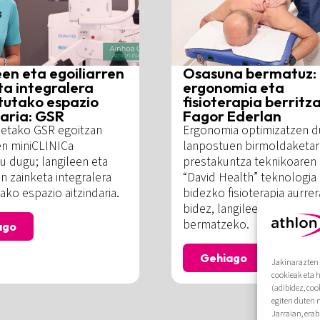
een eta egoiliarren
Osasuna bermatuz:
ta integralera
ergonomia eta
tutako espazio
fisioterapia berritza
daria: GSR
Fagor Ederlan
letako GSR egoitzan
Ergonomia optimizatzen 
en miniCLINICa
lanpostuen birmoldaketar
u dugu; langileen eta
prestakuntza teknikoaren 
en zainketa integralera
“David Health” teknologia
ako espazio aitzindaria.
bidezko fisioterapia aurre
bidez, langileen osasuna
bermatzeko.
ago
Gehiago
Jakinarazten 
cookieak eta 
(adibidez, coo
egiten duten 
Jarraian, era