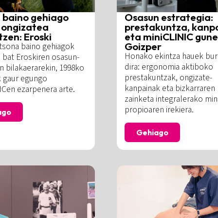
e baino gehiago
Osasun estrategia:
 ongizatea
prestakuntza, kanp
zen: Eroski
eta miniCLINIC gune
Goizper
rtsona baino gehiagok
Honako ekintza hauek bur
 bat Eroskiren osasun-
dira: ergonomia aktiboko
n bilakaerarekin, 1998ko
prestakuntzak, ongizate-
k gaur egungo
kanpainak eta bizkarraren
ICen ezarpenera arte.
zainketa integralerako mi
propioaren irekiera.
ago
Gehiago