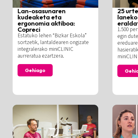
Lan-osasunaren
25 urt
kudeaketa eta
laneko
ergonomia aktiboa:
eraldat
Copreci
1.500 pe
Estatuko lehen “Bizkar Eskola”
egin dute
sortzetik, lantaldearen ongizate
ereduare
integralerako miniCLINIC
hasierati
aurreratua ezartzera.
miniCLIN
Gehiago
Gehi