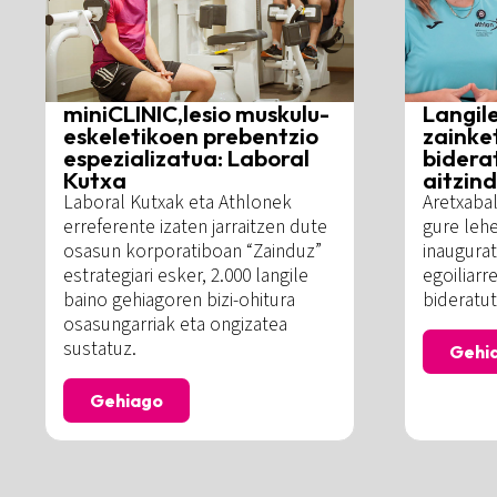
miniCLINIC,lesio muskulu-
Langil
eskeletikoen prebentzio
zainke
espezializatua: Laboral
bidera
Kutxa
aitzin
Laboral Kutxak eta Athlonek
Aretxaba
erreferente izaten jarraitzen dute
gure leh
osasun korporatiboan “Zainduz”
inaugurat
estrategiari esker, 2.000 langile
egoiliarr
baino gehiagoren bizi-ohitura
bideratut
osasungarriak eta ongizatea
sustatuz.
Gehi
Gehiago