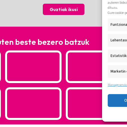
aukeren bidez
dituzu.
Guztiak ikusi
Gure cookie-p
Funtziona
uten beste bezero batzuk
Lehentas
Estatisti
Marketin 
Manage servic
O