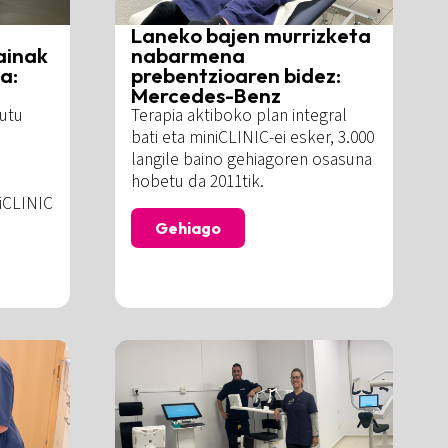
Laneko bajen murrizketa
ainak
nabarmena
a:
prebentzioaren bidez:
Mercedes-Benz
utu
Terapia aktiboko plan integral
bati eta miniCLINIC-ei esker, 3.000
langile baino gehiagoren osasuna
hobetu da 2011tik.
niCLINIC
Gehiago