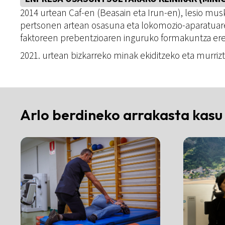
2014 urtean Caf-en (Beasain eta Irun-en), lesio mu
pertsonen artean osasuna eta lokomozio-aparatuare
faktoreen prebentzioaren inguruko formakuntza er
2021. urtean bizkarreko minak ekiditzeko eta murriz
Arlo berdineko arrakasta kasu