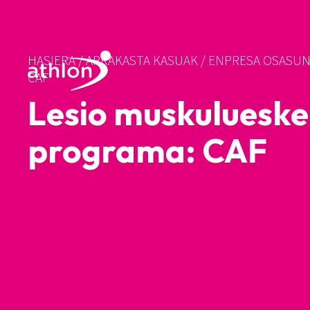
HASIERA
/
ARRAKASTA KASUAK
/
ENPRESA OSASUNT
CAF
Lesio muskulueske
programa: CAF