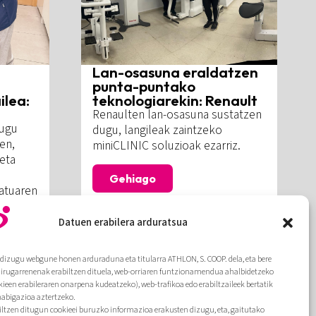
Lan-osasuna eraldatzen
punta-puntako
ilea:
teknologiarekin: Renault
Renaulten lan-osasuna sustatzen
dugu
dugu, langileak zaintzeko
en,
miniCLINIC soluzioak ezarriz.
eta
Gehiago
ratuaren
Datuen erabilera arduratsua
dizugu webgune honen arduraduna eta titularra ATHLON, S. COOP. dela, eta bere
hirugarrenenak erabiltzen dituela, web-orriaren funtzionamendua ahalbidetzeko
kieen erabileraren onarpena kudeatzeko), web-trafikoa edo erabiltzaileek bertatik
nabigazioa aztertzeko.
biltzen ditugun cookieei buruzko informazioa erakusten dizugu, eta, gaitutako