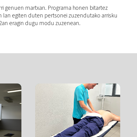
arri genuen martxan. Programa honen bitartez
n lan egiten duten pertsonei zuzendutako arrisku
%42an eragin dugu modu zuzenean.