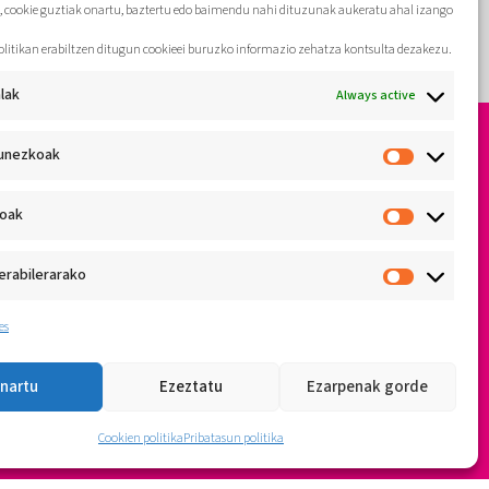
, cookie guztiak onartu, baztertu edo baimendu nahi dituzunak aukeratu ahal izango
olitikan erabiltzen ditugun cookieei buruzko informazio zehatza kontsulta dezakezu.
lak
Always active
unezkoak
koak
erabilerarako
es
nartu
Ezeztatu
Ezarpenak gorde
Cookien politika
Pribatasun politika