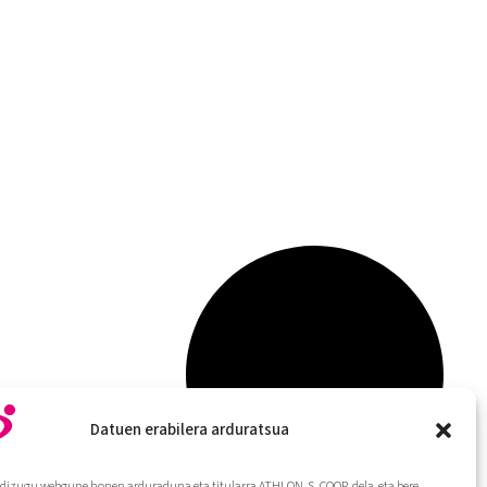
Datuen erabilera arduratsua
dizugu webgune honen arduraduna eta titularra ATHLON, S. COOP. dela, eta bere