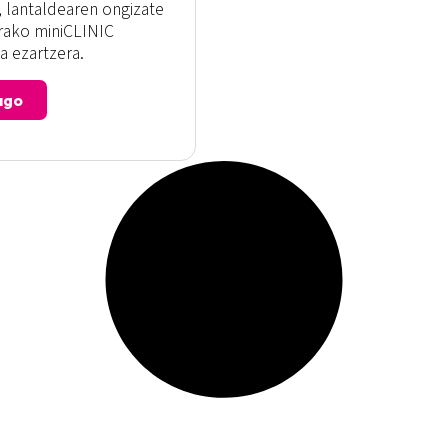
, lantaldearen ongizate
erako miniCLINIC
a ezartzera.
ago