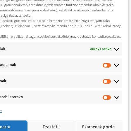
hirugarrenenak erabiltzen dituela, web-orriaren funtzionamendua ahalbidetzeko
kieen erabileraren onarpena kudeatzeko), web-trafikoa edo erabiltzaileek bertatik
nabigazioa aztertzeko.
biltzen ditugun cookieei buruzko informazioa erakusten dizugu, eta, gaitutako
, cookie guztiak onartu, baztertu edo baimendu nahi dituzunak aukeratu ahal izango
olitikan erabiltzen ditugun cookieei buruzko informazio zehatza kontsulta dezakezu.
lak
Always active
unezkoak
koak
erabilerarako
es
nartu
Ezeztatu
Ezarpenak gorde