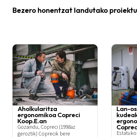
Bezero honentzat landutako proiektu
Aholkularitza
Lan-os
ergonomikoa Copreci
kudeak
Koop.E.an
ergono
Coprec
Gozaindu, Copreci (1998az
Estatuko 
geroztik) Coprecik bere