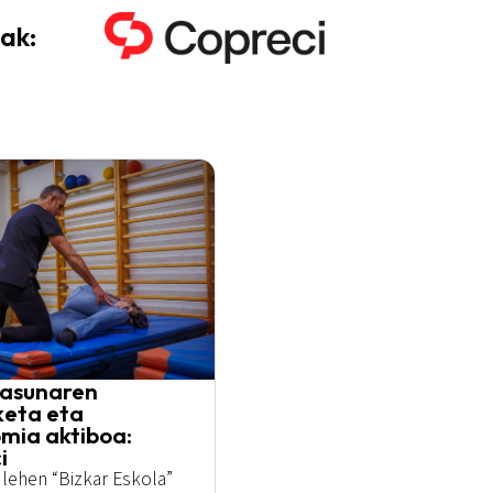
ak:
asunaren
eta eta
mia aktiboa:
i
lehen “Bizkar Eskola”