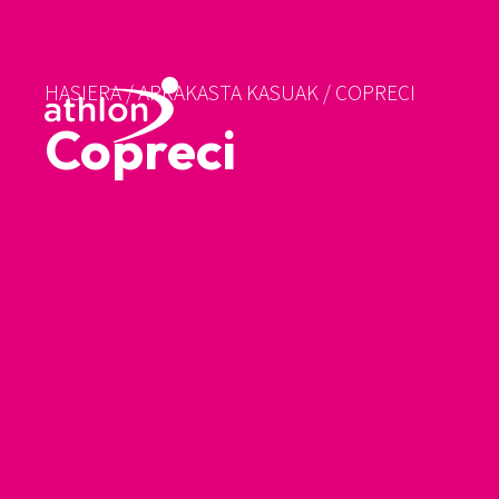
HASIERA
/
ARRAKASTA KASUAK
/
COPRECI
Copreci