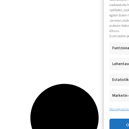
cookieak eta 
(adibidez, coo
egiten duten 
Jarraian, era
aukeren bidez
dituzu.
Gure cookie-p
Funtziona
Lehentas
Estatisti
Marketin 
Manage servic
O