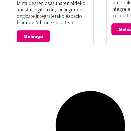
sortzetik
lantaldearen osasunaren aldeko
integral
apustua egiten du, lan-ingurunea
aurreratu
ongizate integralerako espazio
bihurtuz Athlonekin batera.
Gehi
Gehiago