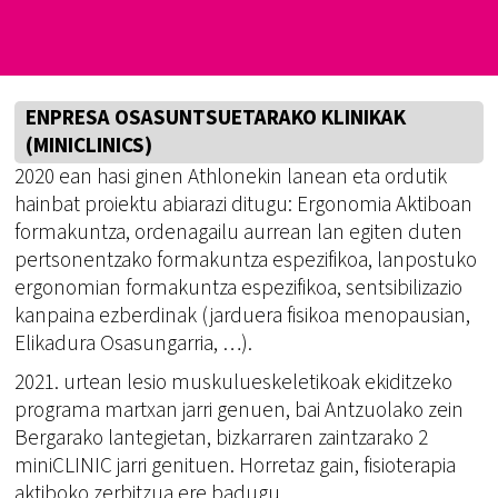
ENPRESA OSASUNTSUETARAKO KLINIKAK
(MINICLINICS)
2020 ean hasi ginen Athlonekin lanean eta ordutik
hainbat proiektu abiarazi ditugu: Ergonomia Aktiboan
formakuntza, ordenagailu aurrean lan egiten duten
pertsonentzako formakuntza espezifikoa, lanpostuko
ergonomian formakuntza espezifikoa, sentsibilizazio
kanpaina ezberdinak (jarduera fisikoa menopausian,
Elikadura Osasungarria, …).
2021. urtean lesio muskulueskeletikoak ekiditzeko
programa martxan jarri genuen, bai Antzuolako zein
Bergarako lantegietan, bizkarraren zaintzarako 2
miniCLINIC jarri genituen. Horretaz gain, fisioterapia
aktiboko zerbitzua ere badugu.