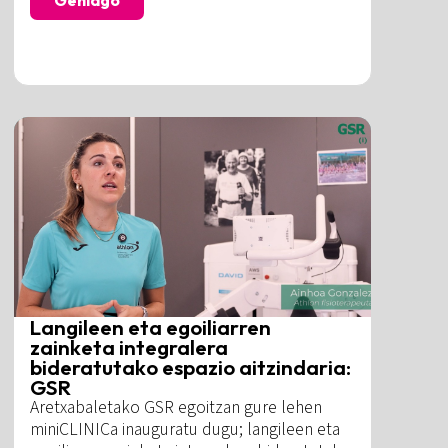
Gehiago
Langileen eta egoiliarren
zainketa integralera
bideratutako espazio aitzindaria:
GSR
Aretxabaletako GSR egoitzan gure lehen
miniCLINICa inauguratu dugu; langileen eta