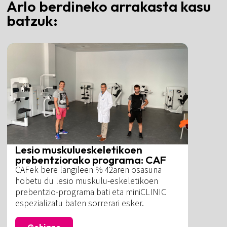
Arlo berdineko arrakasta kasu
batzuk:
Lesio muskulueskeletikoen
prebentziorako programa: CAF
CAFek bere langileen % 42aren osasuna
hobetu du lesio muskulu-eskeletikoen
prebentzio-programa bati eta miniCLINIC
espezializatu baten sorrerari esker.