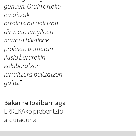
genuen. Orain arteko
emaitzak
arrakastatsuak izan
dira, eta langileen
harrera bikainak
proiektu berrietan
ilusio berarekin
kolaboratzen
jarraitzera bultzatzen
gaitu.”
Bakarne Ibaibarriaga
ERREKAko prebentzio-
arduraduna