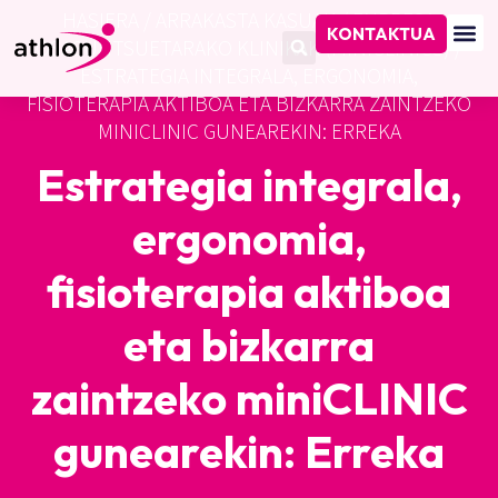
HASIERA
/
ARRAKASTA KASUAK
/
ENPRESA
KONTAKTUA
OSASUNTSUETARAKO KLINIKAK (MINICLINICS)
/
ESTRATEGIA INTEGRALA, ERGONOMIA,
FISIOTERAPIA AKTIBOA ETA BIZKARRA ZAINTZEKO
MINICLINIC GUNEAREKIN: ERREKA
Estrategia integrala,
ergonomia,
fisioterapia aktiboa
eta bizkarra
zaintzeko miniCLINIC
gunearekin: Erreka