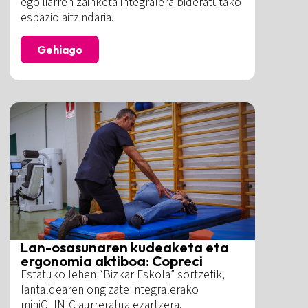
egoiliarren zainketa integralera bideratutako
espazio aitzindaria.
Gehiago
Lan-osasunaren kudeaketa eta
ergonomia aktiboa: Copreci
Estatuko lehen “Bizkar Eskola” sortzetik,
lantaldearen ongizate integralerako
miniCLINIC aurreratua ezartzera.