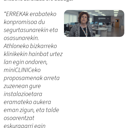
“ERREKAk erabateko
konpromisoa du
segurtasunarekin eta
osasunarekin.
Athloneko bizkarreko
klinikekin hainbat urtez
lan egin ondoren,
miniCLINICeko
proposamenak arreta
zuzenean gure
instalazioetara
eramateko aukera
eman zigun, eta talde
osoarentzat
eskuragarri egin