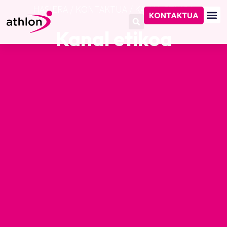
HASIERA
/
KONTAKTUA
/
KANAL ETIKOA
KONTAKTUA
Kanal etikoa