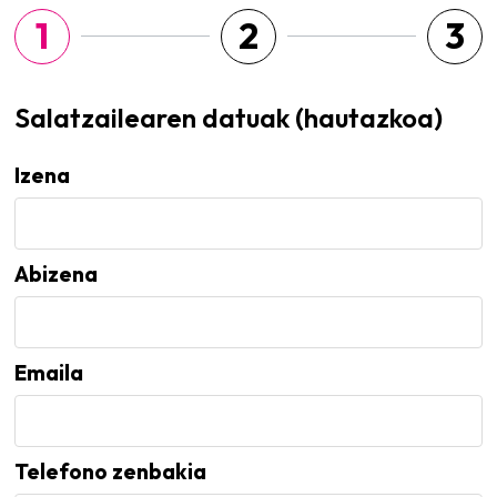
1
2
3
Salatzailearen datuak (hautazkoa)
Izena
Abizena
Emaila
Telefono zenbakia