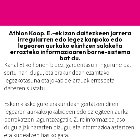
Athlon Koop. E.-ek izan daitezkeen jarrera
irregularren edo legez kanpoko edo
legearen aurkako ekintzen salaketa
errazteko informazioaren barne-sistema
bat du.
Kanal Etiko honen bidez, gardentasun-ingurune bat
sortu nahi dugu, eta erakundean ezarritako
legezkotasuna eta jokabide-arauak errespeta
daitezen sustatu.
Eskerrik asko gure erakundean gertatzen diren
legearen aurkako jokabideen edo ez-egiteen aurka
borrokatzen laguntzeagatik. Zure informazioa jaso
dugula jakinarazten dizugu, eta informazioa aztertzen
eta kudeatzen hasiko gara.