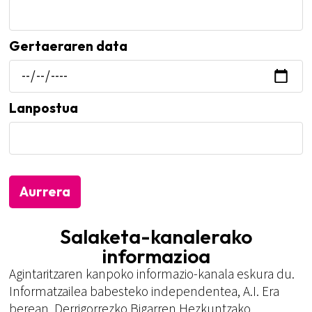
Gertaeraren data
Lanpostua
Aurrera
Salaketa-kanalerako
informazioa
Agintaritzaren kanpoko informazio-kanala eskura du.
Informatzailea babesteko independentea, A.I. Era
berean, Derrigorrezko Bigarren Hezkuntzako