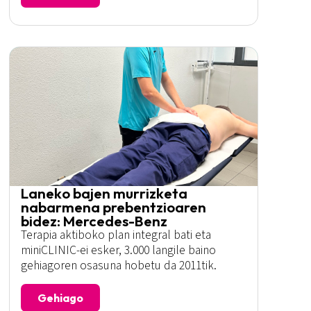
Laneko bajen murrizketa
nabarmena prebentzioaren
bidez: Mercedes-Benz
Terapia aktiboko plan integral bati eta
miniCLINIC-ei esker, 3.000 langile baino
gehiagoren osasuna hobetu da 2011tik.
Gehiago