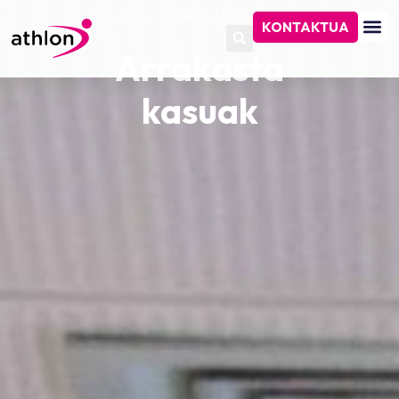
HASIERA
/
ARRAKASTA KASUAK
KONTAKTUA
Arrakasta
kasuak