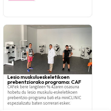
Lesio muskulueskeletikoen
prebentziorako programa: CAF
CAFek bere langileen % 42aren osasuna
hobetu du lesio muskulu-eskeletikoen
prebentzio-programa bati eta miniCLINIC
espezializatu baten sorrerari esker.