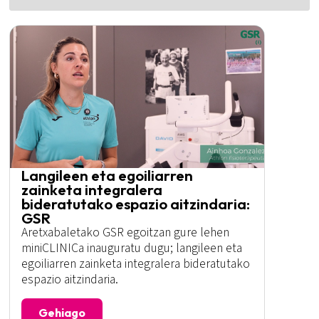
Langileen eta egoiliarren
zainketa integralera
bideratutako espazio aitzindaria:
GSR
Aretxabaletako GSR egoitzan gure lehen
miniCLINICa inauguratu dugu; langileen eta
egoiliarren zainketa integralera bideratutako
espazio aitzindaria.
Gehiago