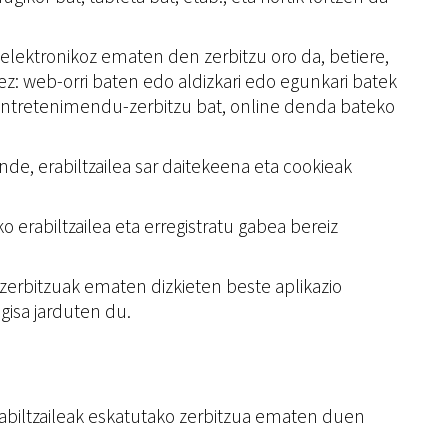
de elektronikoz ematen den zerbitzu oro da, betiere,
z: web-orri baten edo aldizkari edo egunkari batek
, entretenimendu-zerbitzu bat, online denda bateko
nde, erabiltzailea sar daitekeena eta cookieak
o erabiltzailea eta erregistratu gabea bereiz
 zerbitzuak ematen dizkieten beste aplikazio
 gisa jarduten du.
erabiltzaileak eskatutako zerbitzua ematen duen