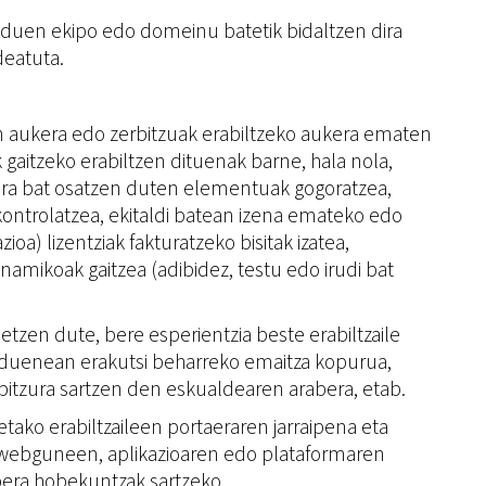
z duen ekipo edo domeinu batetik bidaltzen dira
deatuta.
den aukera edo zerbitzuak erabiltzeko aukera ematen
 gaitzeko erabiltzen dituenak barne, hala nola,
kaera bat osatzen duten elementuak gogoratzea,
kontrolatzea, ekitaldi batean izena emateko edo
a) lizentziak fakturatzeko bisitak izatea,
amikoak gaitzea (adibidez, testu edo irudi bat
detzen dute, bere esperientzia beste erabiltzaile
ten duenean erakutsi beharreko emaitza kopurua,
rbitzura sartzen den eskualdearen arabera, etab.
ako erabiltzaileen portaeraren jarraipena eta
oa webguneen, aplikazioaren edo plataformaren
abera hobekuntzak sartzeko.