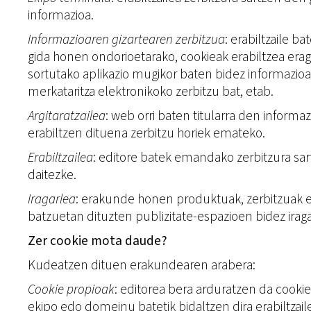
informazioa.
Informazioaren gizartearen zerbitzua
: erabiltzaile b
gida honen ondorioetarako, cookieak erabiltzea era
sortutako aplikazio mugikor baten bidez informazio
merkataritza elektronikoko zerbitzu bat, etab.
Argitaratzailea
: web orri baten titularra den inform
erabiltzen dituena zerbitzu horiek emateko.
Erabiltzailea
: editore batek emandako zerbitzura sartz
daitezke.
Iragarlea
: erakunde honen produktuak, zerbitzuak edo
batzuetan dituzten publizitate-espazioen bidez iraga
Zer cookie mota daude?
Kudeatzen dituen erakundearen arabera:
Cookie propioak
: editorea bera arduratzen da cookie
ekipo edo domeinu batetik bidaltzen dira erabiltzail