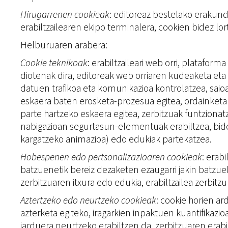
Hirugarrenen cookieak
: editoreaz bestelako erakund
erabiltzailearen ekipo terminalera, cookien bidez l
Helburuaren arabera:
Cookie teknikoak
: erabiltzaileari web orri, plataf
diotenak dira, editoreak web orriaren kudeaketa eta 
datuen trafikoa eta komunikazioa kontrolatzea, saio
eskaera baten erosketa-prozesua egitea, ordainketa 
parte hartzeko eskaera egitea, zerbitzuak funtzionat
nabigazioan segurtasun-elementuak erabiltzea, bideo
kargatzeko animazioa) edo edukiak partekatzea.
Hobespenen edo pertsonalizazioaren cookieak
: erab
batzuenetik bereiz dezaketen ezaugarri jakin batzuek
zerbitzuaren itxura edo edukia, erabiltzailea zerbit
Aztertzeko edo neurtzeko cookieak
: cookie horien a
azterketa egiteko, iragarkien inpaktuen kuantifika
jarduera neurtzeko erabiltzen da, zerbitzuaren erabi