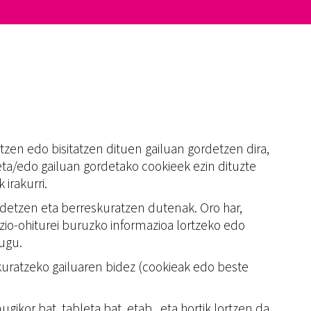
rtzen edo bisitatzen dituen gailuan gordetzen dira,
 eta/edo gailuan gordetako cookieek ezin dituzte
irakurri.
detzen eta berreskuratzen dutenak. Oro har,
azio-ohiturei buruzko informazioa lortzeko edo
tugu.
skuratzeko gailuaren bidez (cookieak edo beste
gikor bat, tableta bat, etab., eta hortik lortzen da