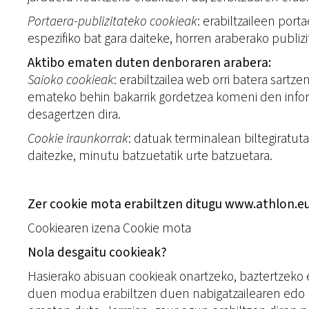
Portaera-publizitateko cookieak
: erabiltzaileen port
espezifiko bat gara daiteke, horren araberako publiz
Aktibo ematen duten denboraren arabera:
Saioko cookieak
: erabiltzailea web orri batera sartz
emateko behin bakarrik gordetzea komeni den informa
desagertzen dira.
Cookie iraunkorrak
: datuak terminalean biltegiratut
daitezke, minutu batzuetatik urte batzuetara.
Zer cookie mota erabiltzen ditugu www.athlon.
Cookiearen izena Cookie mota
Nola desgaitu cookieak?
Hasierako abisuan cookieak onartzeko, baztertzeko 
duen modua erabiltzen duen nabigatzailearen edo na