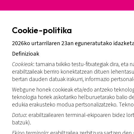
Cookie-politika
2026ko urtarrilaren 23an eguneratutako idazket
Definizioak
Cookieak
: tamaina txikiko testu-fitxategiak dira, et
erabiltzaileak berriro konektatzean dituen lehentasu
bertan dauden datuak irakurri, informazio pertsonale
Webgune honek cookieak eta/edo antzeko teknologia
teknologia horiek askotariko helburuetarako balio de
edukia erakusteko modua pertsonalizatzeko. Teknolo
Datua
: erabiltzailearen terminal-ekipoaren bidez lo
batzuk).
Ekipo terminala
: erabiltzailea zerbitzura sartzen den