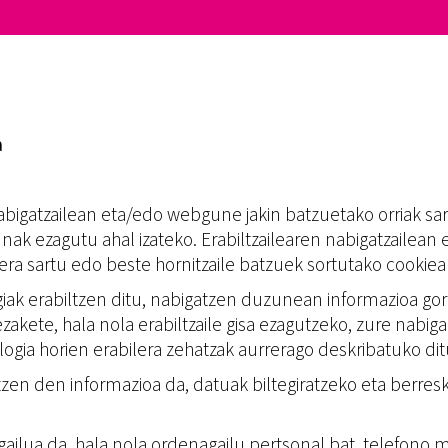
a
a nabigatzailean eta/edo webgune jakin batzuetako orriak sa
nak ezagutu ahal izateko. Erabiltzailearen nabigatzailean
ra sartu edo beste hornitzaile batzuek sortutako cookieak 
k erabiltzen ditu, nabigatzen duzunean informazioa gor
zakete, hala nola erabiltzaile gisa ezagutzeko, zure nabig
gia horien erabilera zehatzak aurrerago deskribatuko di
rtzen den informazioa da, datuak biltegiratzeko eta berre
 gailua da, hala nola ordenagailu pertsonal bat, telefono mu