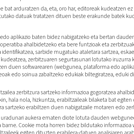
e bat arduratzen da, eta, oro har, editoreak kudeatzen e
ortutako datuak tratatzen dituen beste erakunde batek ku
orma edo aplikazio baten bidez nabigatzeko eta bertan dau
operatiba ahalbidetzeko eta bere funtzioak eta zerbitzuak
a identifikatzea, sarbide mugatuko ataletara sartzea, es
kudeatzea, zerbitzuaren segurtasunari lotutako iruzurra 
zen duen softwarearen (webgunea, plataforma edo aplikazio
ak edo soinua zabaltzeko edukiak biltegiratzea, eduki din
iltzailea zerbitzura sartzeko informazioa gogoratzea ahalbi
in, hala nola, hizkuntza, erabiltzaileak bilaketa bat egi
zura sartzeko erabiltzen duen nabigatzaile motaren edo ze
rduradunari aukera ematen diote lotuta dauden webguneet
zioa barne. Cookie mota horren bidez bildutako informazi
ltzaileek egiten dituzten erabilera-datuen analisiaren ar