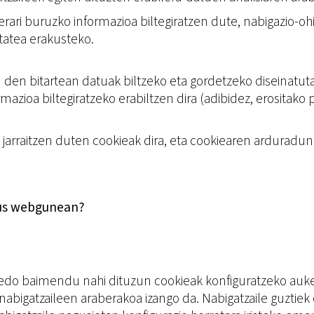
aerari buruzko informazioa biltegiratzen dute, nabigazio-oh
itatea erakusteko.
en den bitartean datuak biltzeko eta gordetzeko diseinatut
zioa biltegiratzeko erabiltzen dira (adibidez, erositako
a jarraitzen duten cookieak dira, eta cookiearen arduradun
eus webgunean?
edo baimendu nahi dituzun cookieak konfiguratzeko aukera
bigatzaileen araberakoa izango da. Nabigatzaile guztiek 