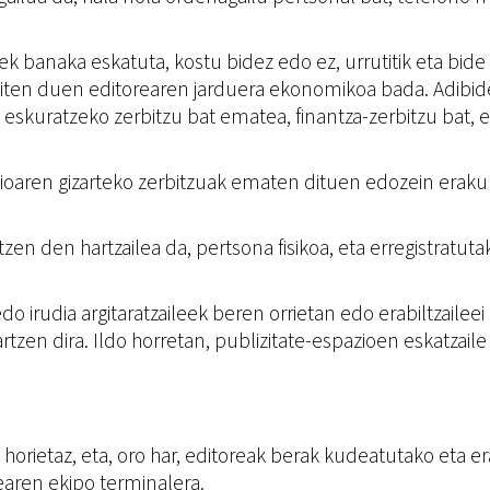
atek banaka eskatuta, kostu bidez edo ez, urrutitik eta bi
giten duen editorearen jarduera ekonomikoa bada. Adibide
a eskuratzeko zerbitzu bat ematea, finantza-zerbitzu bat
azioaren gizarteko zerbitzuak ematen dituen edozein eraku
en den hartzailea da, pertsona fisikoa, eta erregistratutak
 irudia argitaratzaileek beren orrietan edo erabiltzaileei
rtzen dira.
Ildo horretan, publizitate-espazioen eskatzaile
 horietaz, eta, oro har, editoreak berak kudeatutako eta 
earen ekipo terminalera.