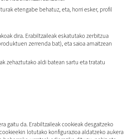
iturak etengabe behatuz, eta, horri esker, profil
akoak dira. Erabiltzaileak eskatutako zerbitzua
 produktuen zerrenda bat), eta saioa amaitzean
ak zehaztutako aldi batean sartu eta tratatu
 gaitu da. Erabiltzaileak cookieak desgaitzeko
cookieekin lotutako konfigurazioa aldatzeko aukera