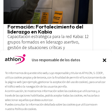
Formación: Fortalecimiento del
liderazgo en Kabia
Capacitación estratégica para la red Kabia: 12
grupos formados en liderazgo asertivo,
gestión de situaciones críticas y
metodologías de supervisión eficiente.
Uso responsable de los datos
Más
Te informamos de que este sitio web, cuyo responsable y titular es ATHLON, S. COOP.,
utiliza cookies propias y de terceros, con la finalidad de permitir el funcionamiento de
la página web (por ejemplo, gestionar la aceptación del uso de cookies), para analizar
el tráfico web o la navegación de los usuarios por ella.
A continuación, te mostramos información sobre las cookies que utilizamos y, a
través de las opciones habilitadas, podrás aceptar todas las cookies, rechazarlas o
seleccionar aquellas que desea autorizar.
Puedes consultar la información detallada sobre las cookies que utilizamos en
nuestra Política de cookies.