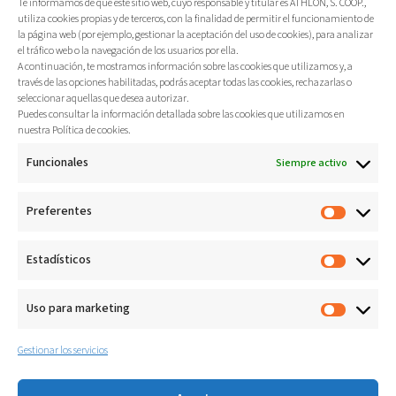
Te informamos de que este sitio web, cuyo responsable y titular es ATHLON, S. COOP.,
espacio de bienestar integral junto a Athlon.
utiliza cookies propias y de terceros, con la finalidad de permitir el funcionamiento de
la página web (por ejemplo, gestionar la aceptación del uso de cookies), para analizar
el tráfico web o la navegación de los usuarios por ella.
Más
A continuación, te mostramos información sobre las cookies que utilizamos y, a
través de las opciones habilitadas, podrás aceptar todas las cookies, rechazarlas o
seleccionar aquellas que desea autorizar.
Puedes consultar la información detallada sobre las cookies que utilizamos en
nuestra Política de cookies.
Funcionales
Siempre activo
Preferentes
Estadísticos
Uso para marketing
Asesoría ergonómica en Fagor
Gestionar los servicios
Ederlan
Estrategia integral en ergonomía y gestión