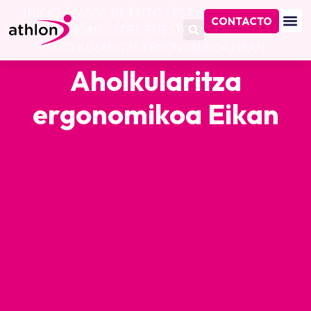
INICIO
/
CASOS DE ÉXITO
/
ESTUDIO E INFORME
CONTACTO
ERGONÓMICO DEL PUESTO DE TRABAJO
/
AHOLKULARITZA ERGONOMIKOA EIKAN
Aholkularitza
ergonomikoa Eikan