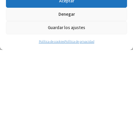
de la salud laboral, colaboración desde
Aceptar
2003
Denegar
Más
Guardar los ajustes
Política de cookies
Política de privacidad
Cuidado integral de la espalda y
ergonomía activa: Goizper