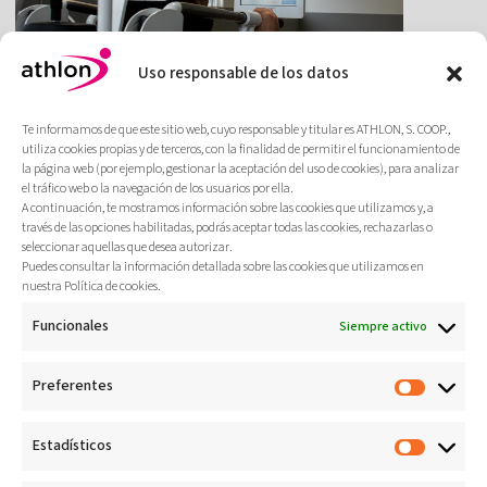
Uso responsable de los datos
Cuidado integral de la espalda y
ergonomía activa: Goizper
Te informamos de que este sitio web, cuyo responsable y titular es ATHLON, S. COOP.,
utiliza cookies propias y de terceros, con la finalidad de permitir el funcionamiento de
Se han llevado a cabo las siguientes
la página web (por ejemplo, gestionar la aceptación del uso de cookies), para analizar
acciones: Formación en ergonomía activa y
el tráfico web o la navegación de los usuarios por ella.
campañas de bienestar y apertura de una
A continuación, te mostramos información sobre las cookies que utilizamos y, a
miniCLINIC propia para el cuidado integral
través de las opciones habilitadas, podrás aceptar todas las cookies, rechazarlas o
seleccionar aquellas que desea autorizar.
de la espalda.
Puedes consultar la información detallada sobre las cookies que utilizamos en
nuestra Política de cookies.
Más
Funcionales
Siempre activo
Preferentes
Estadísticos