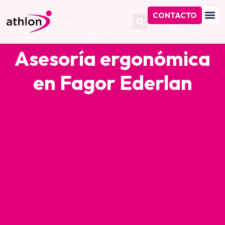
INICIO
/
CASOS DE ÉXITO
/
ESTUDIO E INFORME
CONTACTO
ERGONÓMICO DEL PUESTO DE TRABAJO
/
ASESORÍA ERGONÓMICA EN FAGOR EDERLAN
Asesoría ergonómica
en Fagor Ederlan