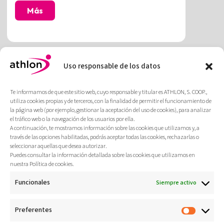
Más
Uso responsable de los datos
Te informamos de que este sitio web, cuyo responsable y titular es ATHLON, S. COOP.,
utiliza cookies propias y de terceros, con la finalidad de permitir el funcionamiento de
la página web (por ejemplo, gestionar la aceptación del uso de cookies), para analizar
el tráfico web o la navegación de los usuarios por ella.
A continuación, te mostramos información sobre las cookies que utilizamos y, a
través de las opciones habilitadas, podrás aceptar todas las cookies, rechazarlas o
seleccionar aquellas que desea autorizar.
Puedes consultar la información detallada sobre las cookies que utilizamos en
Reducción de riesgos laborales
nuestra Política de cookies.
mediante fisioterapia avanzada
y rediseño de puestos de trabajo:
Funcionales
Siempre activo
Fagor Ederlan
Optimizamos la ergonomía mediante el
Preferentes
rediseño de puestos, formación técnica y