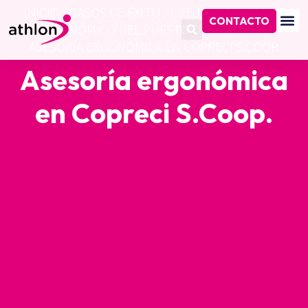
INICIO
/
CASOS DE ÉXITO
/
ESTUDIO E INFORME
CONTACTO
ERGONÓMICO DEL PUESTO DE TRABAJO
/
ASESORÍA ERGONÓMICA EN COPRECI S.COOP.
Asesoría ergonómica
en Copreci S.Coop.