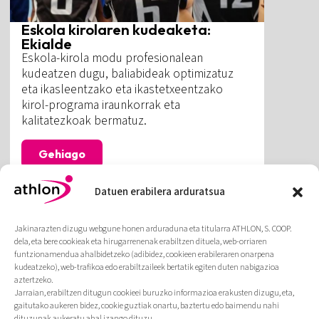
Eskola kirolaren kudeaketa:
Ekialde
Eskola-kirola modu profesionalean
kudeatzen dugu, baliabideak optimizatuz
eta ikasleentzako eta ikastetxeentzako
kirol-programa iraunkorrak eta
kalitatezkoak bermatuz.
Gehiago
Datuen erabilera arduratsua
Jakinarazten dizugu webgune honen arduraduna eta titularra ATHLON, S. COOP.
dela, eta bere cookieak eta hirugarrenenak erabiltzen dituela, web-orriaren
funtzionamendua ahalbidetzeko (adibidez, cookieen erabileraren onarpena
kudeatzeko), web-trafikoa edo erabiltzaileek bertatik egiten duten nabigazioa
aztertzeko.
Jarraian, erabiltzen ditugun cookieei buruzko informazioa erakusten dizugu, eta,
gaitutako aukeren bidez, cookie guztiak onartu, baztertu edo baimendu nahi
dituzunak aukeratu ahal izango dituzu.