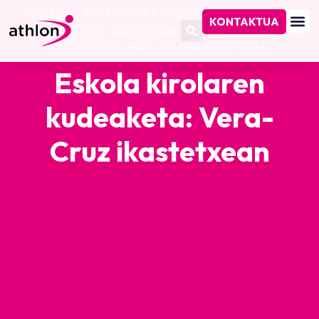
HASIERA
/
ARRAKASTA KASUAK
/
ESKOLA KIROLA
KONTAKTUA
ETA AISIALDIKO JARDUERAK
/
ESKOLA KIROLAREN
KUDEAKETA: VERA-CRUZ IKASTETXEAN
Eskola kirolaren
kudeaketa: Vera-
Cruz ikastetxean