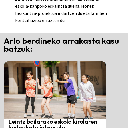
eskola-kanpoko eskaintza duena. Honek
hezkuntza-proiektua indartzen du eta familien
kontziliazioa errazten du.
Arlo berdineko arrakasta kasu
batzuk:
Leintz bailarako eskola kirolaren
kudeaketa integrala