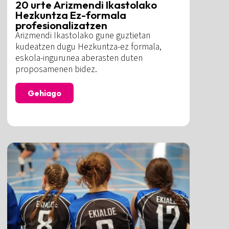
20 urte Arizmendi Ikastolako
Hezkuntza Ez-formala
profesionalizatzen
Arizmendi Ikastolako gune guztietan
kudeatzen dugu Hezkuntza-ez formala,
eskola-ingurunea aberasten duten
proposamenen bidez.
Gehiago