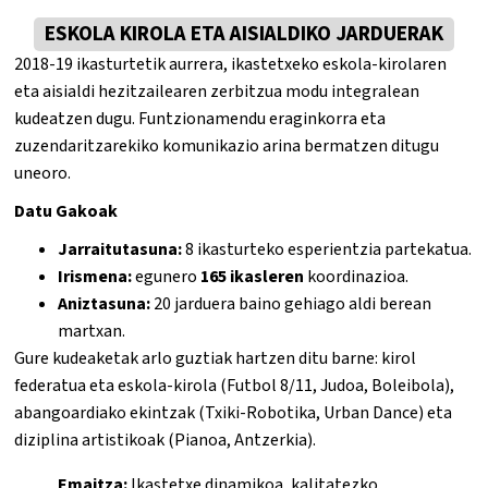
ESKOLA KIROLA ETA AISIALDIKO JARDUERAK
2018-19 ikasturtetik aurrera, ikastetxeko eskola-kirolaren
eta aisialdi hezitzailearen zerbitzua modu integralean
kudeatzen dugu. Funtzionamendu eraginkorra eta
zuzendaritzarekiko komunikazio arina bermatzen ditugu
uneoro.
Datu Gakoak
Jarraitutasuna:
8 ikasturteko esperientzia partekatua.
Irismena:
egunero
165 ikasleren
koordinazioa.
Aniztasuna:
20 jarduera baino gehiago aldi berean
martxan.
Gure kudeaketak arlo guztiak hartzen ditu barne: kirol
federatua eta eskola-kirola (Futbol 8/11, Judoa, Boleibola),
abangoardiako ekintzak (Txiki-Robotika, Urban Dance) eta
diziplina artistikoak (Pianoa, Antzerkia).
Emaitza:
Ikastetxe dinamikoa, kalitatezko