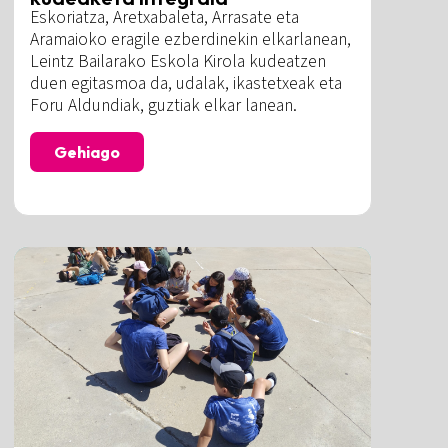
Eskoriatza, Aretxabaleta, Arrasate eta
Aramaioko eragile ezberdinekin elkarlanean,
Leintz Bailarako Eskola Kirola kudeatzen
duen egitasmoa da, udalak, ikastetxeak eta
Foru Aldundiak, guztiak elkar lanean.
Gehiago