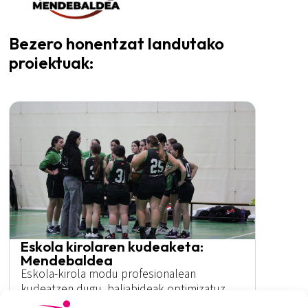
Bezero honentzat landutako
proiektuak:
Eskola kirolaren kudeaketa:
Mendebaldea
Eskola-kirola modu profesionalean
kudeatzen dugu, baliabideak optimizatuz
eta ikasleentzako eta ikastetxeentzako