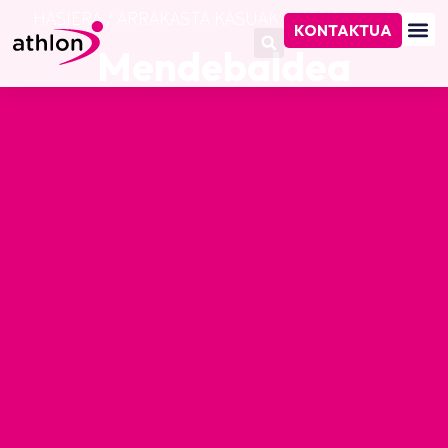
HASIERA
/
ARRAKASTA KASUAK
/
MENDEBALDEA
KONTAKTUA
Mendebaldea