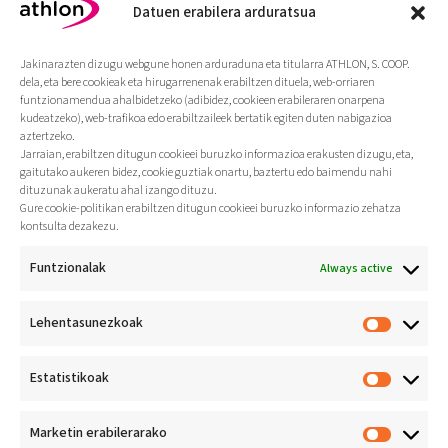
Datuen erabilera arduratsua
kirol-programa iraunkorrak eta
kalitatezkoak bermatuz.
Jakinarazten dizugu webgune honen arduraduna eta titularra ATHLON, S. COOP.
dela, eta bere cookieak eta hirugarrenenak erabiltzen dituela, web-orriaren
Gehiago
funtzionamendua ahalbidetzeko (adibidez, cookieen erabileraren onarpena
kudeatzeko), web-trafikoa edo erabiltzaileek bertatik egiten duten nabigazioa
aztertzeko.
Jarraian, erabiltzen ditugun cookieei buruzko informazioa erakusten dizugu, eta,
gaitutako aukeren bidez, cookie guztiak onartu, baztertu edo baimendu nahi
dituzunak aukeratu ahal izango dituzu.
Gure cookie-politikan erabiltzen ditugun cookieei buruzko informazio zehatza
kontsulta dezakezu.
Funtzionalak
Always active
Lehentasunezkoak
Estatistikoak
Marketin erabilerarako