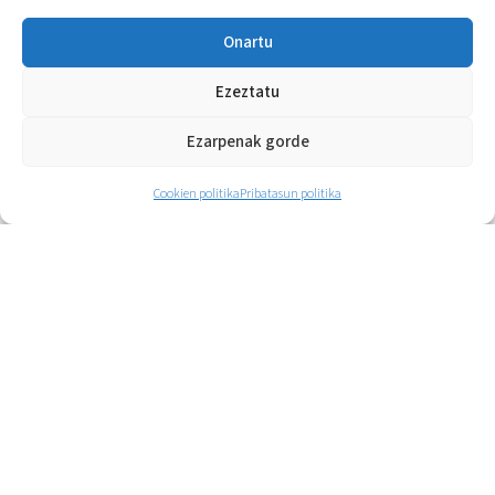
Onartu
Ezeztatu
Ezarpenak gorde
Cookien politika
Pribatasun politika
Zertan lagundu
zaitzakegu?
Gure zerbitzuen berri emateko jarri gurekin
harremetan