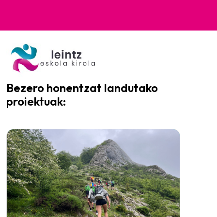
Bezero honentzat landutako
proiektuak: