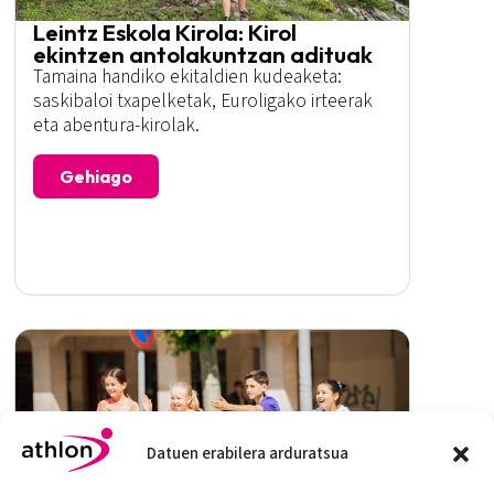
Leintz Eskola Kirola: Kirol
ekintzen antolakuntzan adituak
Tamaina handiko ekitaldien kudeaketa:
saskibaloi txapelketak, Euroligako irteerak
eta abentura-kirolak.
Gehiago
Datuen erabilera arduratsua