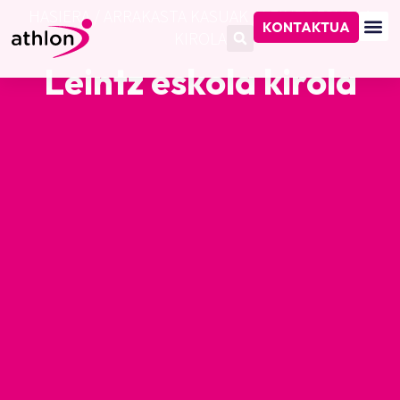
HASIERA
/
ARRAKASTA KASUAK
/
LEINTZ ESKOLA
KONTAKTUA
KIROLA
Leintz eskola kirola