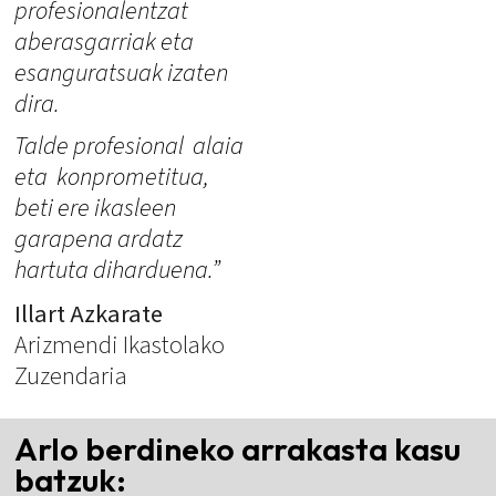
profesionalentzat
aberasgarriak eta
esanguratsuak izaten
dira.
Talde profesional alaia
eta konprometitua,
beti ere ikasleen
garapena ardatz
hartuta diharduena.”
Illart Azkarate
Arizmendi Ikastolako
Zuzendaria
Arlo berdineko arrakasta kasu
batzuk: