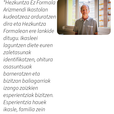
“Hezkuntza Ez Formala
Arizmendi Ikastolan
kudeatzeaz arduratzen
dira eta Hezkuntza
Formalean ere lankide
ditugu. Ikasleei
laguntzen diete euren
zaletasunak
identifikatzen, ohitura
osasuntsuak
barneratzen eta
bizitzan baliagarriak
izango zaizkien
esperientziak bizitzen.
Esperientzia hauek
ikasle, familia zein