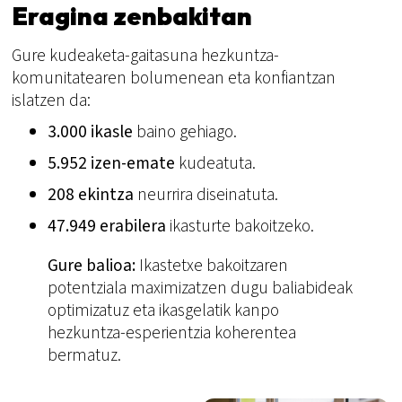
Eragina zenbakitan
Gure kudeaketa-gaitasuna hezkuntza-
komunitatearen bolumenean eta konfiantzan
islatzen da:
3.000 ikasle
baino gehiago.
5.952 izen-emate
kudeatuta.
208 ekintza
neurrira diseinatuta.
47.949 erabilera
ikasturte bakoitzeko.
Gure balioa:
Ikastetxe bakoitzaren
potentziala maximizatzen dugu baliabideak
optimizatuz eta ikasgelatik kanpo
hezkuntza-esperientzia koherentea
bermatuz.