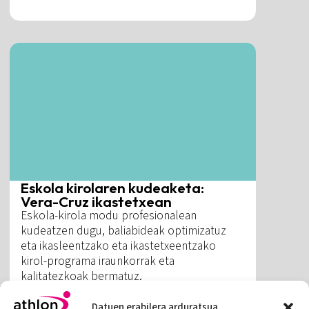
Eskola kirolaren kudeaketa:
Vera-Cruz ikastetxean
Eskola-kirola modu profesionalean
kudeatzen dugu, baliabideak optimizatuz
eta ikasleentzako eta ikastetxeentzako
kirol-programa iraunkorrak eta
kalitatezkoak bermatuz.
Datuen erabilera arduratsua
Gehiago