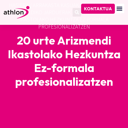
HASIERA
/
ARRAKASTA KASUAK
/
ESKOLA KIROLA
KONTAKTUA
ETA AISIALDIKO JARDUERAK
/
20 URTE ARIZMENDI
IKASTOLAKO HEZKUNTZA EZ-FORMALA
PROFESIONALIZATZEN
20 urte Arizmendi
Ikastolako Hezkuntza
Ez-formala
profesionalizatzen