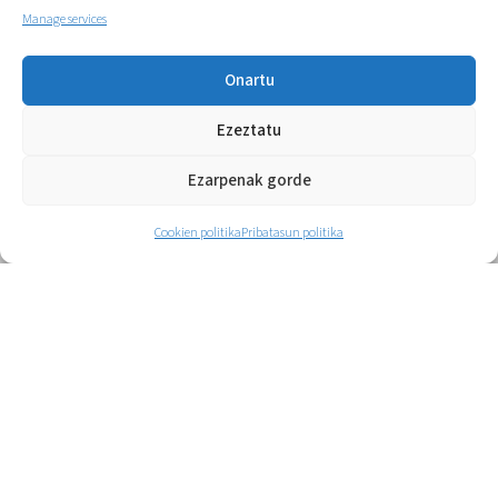
Manage services
Gehiago
Onartu
Ezeztatu
Ezarpenak gorde
Cookien politika
Pribatasun politika
Eskola kirolaren kudeaketa:
Mendebaldea
Eskola-kirola modu profesionalean
kudeatzen dugu, baliabideak optimizatuz
eta ikasleentzako eta ikastetxeentzako
kirol-programa iraunkorrak eta