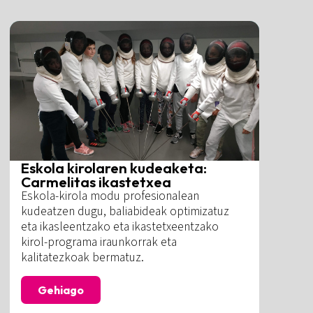
Eskola kirolaren kudeaketa:
Carmelitas ikastetxea
Eskola-kirola modu profesionalean
kudeatzen dugu, baliabideak optimizatuz
eta ikasleentzako eta ikastetxeentzako
kirol-programa iraunkorrak eta
kalitatezkoak bermatuz.
Gehiago