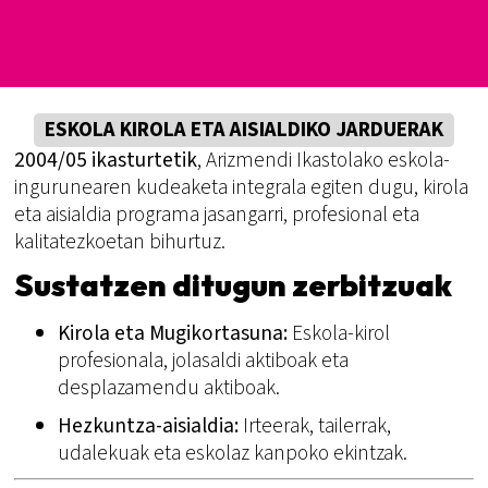
ESKOLA KIROLA ETA AISIALDIKO JARDUERAK
2004/05 ikasturtetik
, Arizmendi Ikastolako eskola-
ingurunearen kudeaketa integrala egiten dugu, kirola
eta aisialdia programa jasangarri, profesional eta
kalitatezkoetan bihurtuz.
Sustatzen ditugun zerbitzuak
Kirola eta Mugikortasuna:
Eskola-kirol
profesionala, jolasaldi aktiboak eta
desplazamendu aktiboak.
Hezkuntza-aisialdia:
Irteerak, tailerrak,
udalekuak eta eskolaz kanpoko ekintzak.