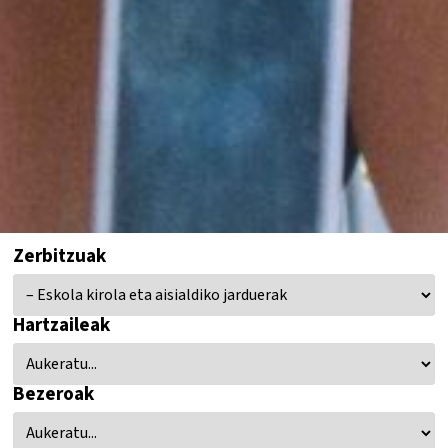
Zerbitzuak
Hartzaileak
Bezeroak