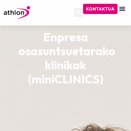
HASIERA
/
ZERBITZUAK
/
PREBENTZIOA ETA
KONTAKTUA
ERREHABILITAZIOA
/
ENPRESA
OSASUNTSUETARAKO KLINIKAK (MINICLINICS)
Enpresa
osasuntsuetarako
klinikak
(miniCLINICS)