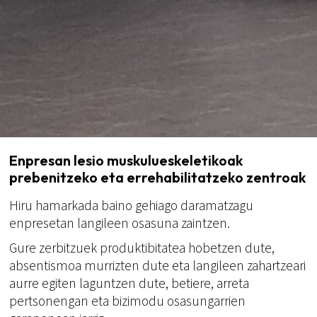
Enpresan lesio muskulueskeletikoak
prebenitzeko eta errehabilitatzeko zentroak
Hiru hamarkada baino gehiago daramatzagu
enpresetan langileen osasuna zaintzen.
Gure zerbitzuek produktibitatea hobetzen dute,
absentismoa murrizten dute eta langileen zahartzeari
aurre egiten laguntzen dute, betiere, arreta
pertsonengan eta bizimodu osasungarrien