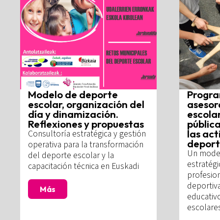
Modelo de deporte
Progr
escolar, organización del
asesor
día y dinamización.
escolar
Reflexiones y propuestas
pública
las ac
Consultoría estratégica y gestión
deport
operativa para la transformación
Un model
del deporte escolar y la
estratégi
capacitación técnica en Euskadi
profesion
deportiva
Más
educativ
escolare