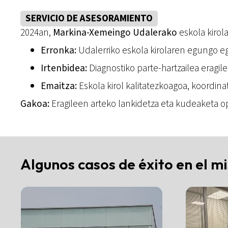
SERVICIO DE ASESORAMIENTO
2024an,
Markina-Xemeingo Udalerako
eskola kirol
Erronka:
Udalerriko eskola kirolaren egungo eg
Irtenbidea:
Diagnostiko parte-hartzailea eragil
Emaitza:
Eskola kirol kalitatezkoagoa, koordina
Gakoa:
Eragileen arteko lankidetza eta kudeaketa op
Algunos casos de éxito en el m