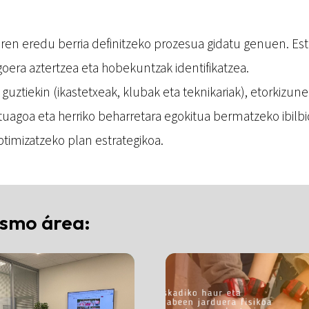
aren eredu berria definitzeko prozesua gidatu genuen. Estr
oera aztertzea eta hobekuntzak identifikatzea.
e guztiekin (ikastetxeak, klubak eta teknikariak), etorkiz
tuagoa eta herriko beharretara egokitua bermatzeko ibilbi
timizatzeko plan estrategikoa.
ismo área: