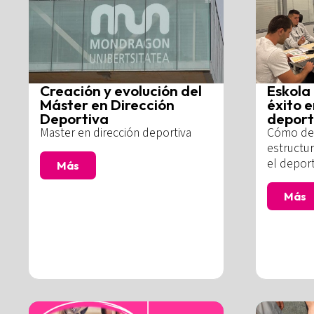
Creación y evolución del
Eskola 
Máster en Dirección
éxito e
Deportiva
deport
Master en dirección deportiva
Cómo def
estructur
el deport
Más
Más