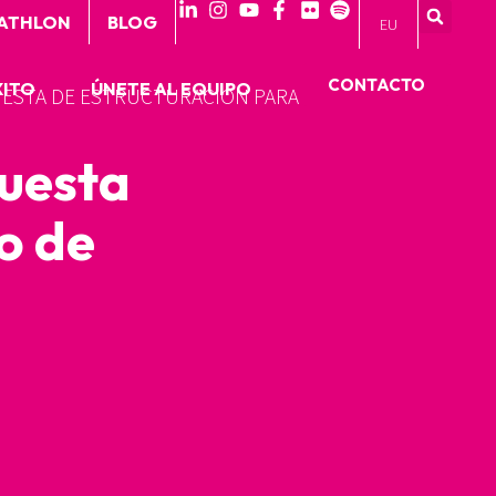
 ATHLON
BLOG
EU
CONTACTO
XITO
ÚNETE AL EQUIPO
ESTA DE ESTRUCTURACIÓN PARA EL
puesta
o de