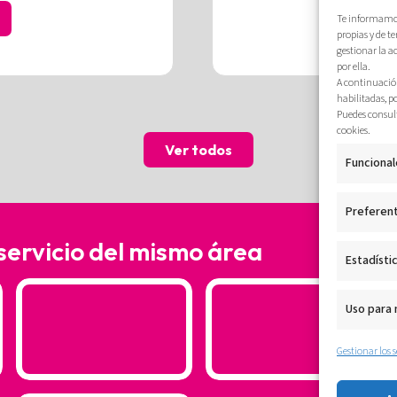
Te informamos 
propias y de t
gestionar la a
por ella.
A continuación
habilitadas, p
Puedes consult
cookies.
Ver todos
Funcional
Preferen
 servicio del mismo área
Estadísti
Uso para
Gestionar los s