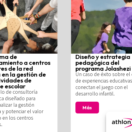
ama de
Diseño y estrategia
amiento a centros
pedagógica del
es de la red
programa Jolashezi
 en la gestión de
Un caso de éxito sobre el
tividades de
de experiencias educativa
e escolar
conectan el juego con el
o de consultoría
desarrollo infantil.
ca diseñado para
alizar la gestión
Más
 y potenciar el valor
o en los centros
s.