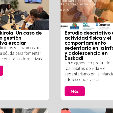
kirola: Un caso de
Estudio descriptivo 
n gestión
actividad física y el
iva escolar
comportamiento
sedentario en la inf
inimos y lanzamos una
y adolescencia en
a sólida para fomentar
Euskadi
e en etapas formativas.
Un diagnóstico profundo 
los hábitos de vida y el
sedentarismo en la infanci
adolescencia vasca
Más