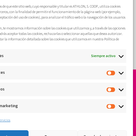
saludable.
de que este sitio web, cuyo responsable y titular es ATHLON, S. COOP., utiliza cookies
erceros, con la finalidad de permitir el funcionamiento de la página web (por ejemplo,
Más
ceptación del uso de cookies), para analizar el tráfico web o la navegación de los usuarios
, te mostramos información sobre las cookies que utilizamos y, a través de las opciones
odrás aceptar todas las cookies, rechazarlas o seleccionar aquellas que desea autorizar.
ar la información detallada sobre las cookies que utilizamos en nuestra Política de
es
Siempre activo
tes
cos
 marketing
ervicios