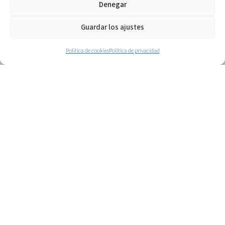
Denegar
Guardar los ajustes
Política de cookies
Política de privacidad
Gestión del deporte escolar:
colegio Carmelitas
Gestionamos el deporte escolar de forma
profesional, optimizando recursos y
garantizando programas deportivos
sostenibles y de calidad para alumnado y
centros educativos.