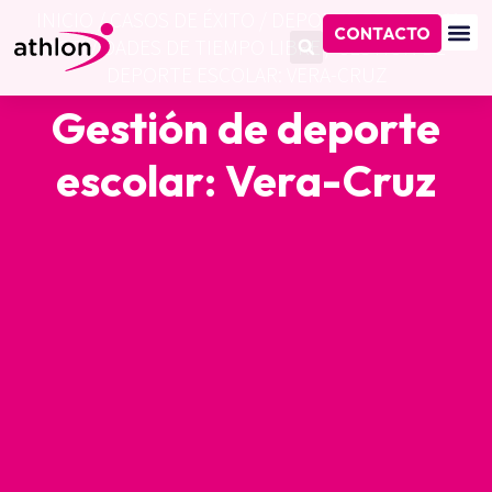
INICIO
/
CASOS DE ÉXITO
/
DEPORTE ESCOLAR Y
CONTACTO
ACTIVIDADES DE TIEMPO LIBRE
/
GESTIÓN DE
DEPORTE ESCOLAR: VERA-CRUZ
Gestión de deporte
escolar: Vera-Cruz