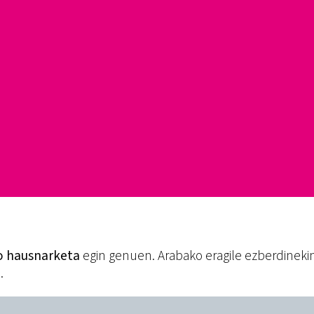
ko hausnarketa
egin genuen. Arabako eragile ezberdinekin
.