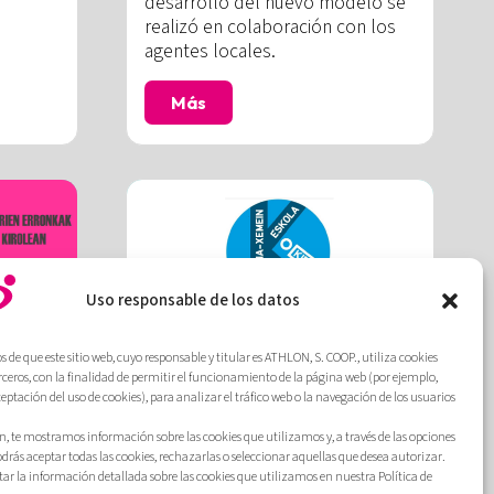
desarrollo del nuevo modelo se
realizó en colaboración con los
agentes locales.
Más
Uso responsable de los datos
de que este sitio web, cuyo responsable y titular es ATHLON, S. COOP., utiliza cookies
erceros, con la finalidad de permitir el funcionamiento de la página web (por ejemplo,
ceptación del uso de cookies), para analizar el tráfico web o la navegación de los usuarios
Diagnóstico del deporte
n del
escolar y propuesta de
, te mostramos información sobre las cookies que utilizamos y, a través de las opciones
estructuración para el
odrás aceptar todas las cookies, rechazarlas o seleccionar aquellas que desea autorizar.
estas
Ayuntamiento de
ar la información detallada sobre las cookies que utilizamos en nuestra Política de