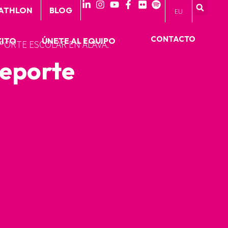
 ATHLON
BLOG
EU
CONTACTO
XITO
ÚNETE AL EQUIPO
PORTE ESCOLAR EN ÁLAVA.
deporte