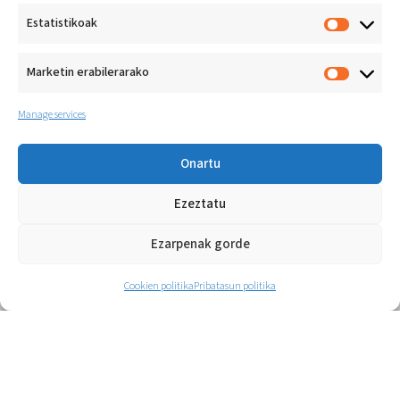
Estatistikoak
Marketin erabilerarako
Manage services
Onartu
Ezeztatu
Jolashezi programaren diseinua
Jolashezi programaren diseinu eta
Ezarpenak gorde
estrategia pedagogikoa.
Cookien politika
Pribatasun politika
Gehiago