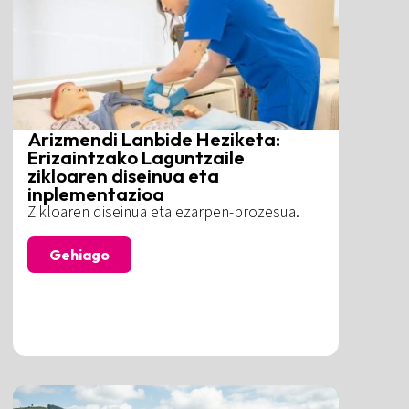
Arizmendi Lanbide Heziketa:
Erizaintzako Laguntzaile
zikloaren diseinua eta
inplementazioa
Zikloaren diseinua eta ezarpen-prozesua.
Gehiago