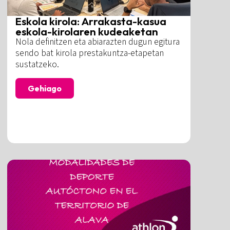
Eskola kirola: Arrakasta-kasua
eskola-kirolaren kudeaketan
Nola definitzen eta abiarazten dugun egitura
sendo bat kirola prestakuntza-etapetan
sustatzeko.
Gehiago