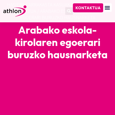
HASIERA
/
ARRAKASTA KASUAK
/
AHOLKULARITZA
KONTAKTUA
ZERBITZUA
/
ARABAKO ESKOLA-KIROLAREN
EGOERARI BURUZKO HAUSNARKETA
Arabako eskola-
kirolaren egoerari
buruzko hausnarketa