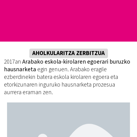
AHOLKULARITZA ZERBITZUA
2017an
Arabako eskola-kirolaren egoerari buruzko
hausnarketa
egin genuen. Arabako eragile
ezberdinekin batera eskola kirolaren egoera eta
etorkizunaren inguruko hausnarketa prozesua
aurrera eraman zen.