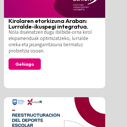
Kirolaren etorkizuna Araban:
Lurralde-ikuspegi integratua.
Nola diseinatzen dugu ibilbide-orria kirol
ekipamenduak optimizatzeko, lurralde
oreka eta jasangarritasuna bermatuz
probintzia osoan.
Gehiago