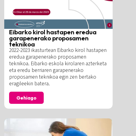
Eibarko kirol hastapen eredua
garapenerako proposamen
teknikoa
2022-2023 ikasturtean Eibarko kirol hastapen
eredua garapenerako proposamen
teknikoa. Eibarko eskola kirolaren azterketa
eta eredu berriaren garapenerako
proposamen teknikoa egin zen bertako
eragileekin batera.
Gehiago