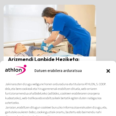
Arizmendi Lanbide Heziketa:
Erizaintzako Laguntzaile
zikloaren diseinua eta
Datuen erabilera arduratsua
inplementazioa
Zikloaren diseinua eta ezarpen-prozesua.
Jakinarazten dizugu webgune honen arduraduna eta titularra ATHLON, S. COOP.
dela, eta bere cookieak eta hirugarrenenak erabiltzen dituela, web-orriaren
Gehiago
funtzionamendua ahalbidetzeko (adibidez, cookieen erabileraren onarpena
kudeatzeko), web-trafikoa edo erabiltzaileek bertatik egiten duten nabigazioa
aztertzeko.
Jarraian, erabiltzen ditugun cookieei buruzko informazioa erakusten dizugu, eta,
gaitutako aukeren bidez, cookie guztiak onartu, baztertu edo baimendu nahi