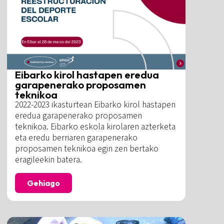
Eibarko kirol hastapen eredua
garapenerako proposamen
teknikoa
2022-2023 ikasturtean Eibarko kirol hastapen
eredua garapenerako proposamen
teknikoa. Eibarko eskola kirolaren azterketa
eta eredu berriaren garapenerako
proposamen teknikoa egin zen bertako
eragileekin batera.
Gehiago