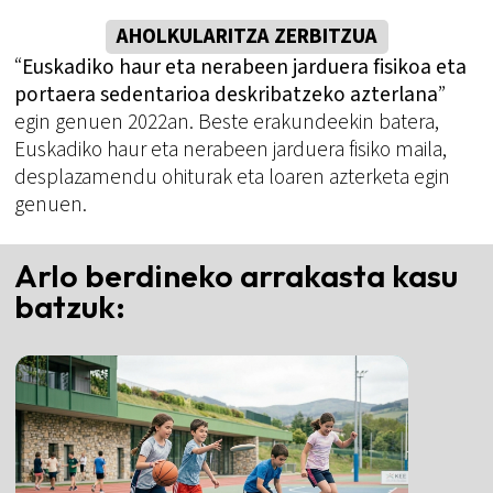
AHOLKULARITZA ZERBITZUA
“
Euskadiko haur eta nerabeen jarduera fisikoa eta
portaera sedentarioa deskribatzeko azterlana
”
egin genuen 2022an. Beste erakundeekin batera,
Euskadiko haur eta nerabeen jarduera fisiko maila,
desplazamendu ohiturak eta loaren azterketa egin
genuen.
Arlo berdineko arrakasta kasu
batzuk: