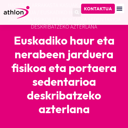
HASIERA
/
ARRAKASTA KASUAK
/
AHOLKULARITZA
KONTAKTUA
ZERBITZUA
/
EUSKADIKO HAUR ETA NERABEEN
JARDUERA FISIKOA ETA PORTAERA SEDENTARIOA
DESKRIBATZEKO AZTERLANA
Euskadiko haur eta
nerabeen jarduera
fisikoa eta portaera
sedentarioa
deskribatzeko
azterlana