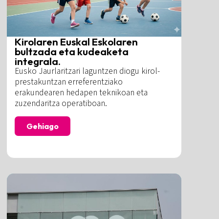
Kirolaren Euskal Eskolaren
bultzada eta kudeaketa
integrala.
Eusko Jaurlaritzari laguntzen diogu kirol-
prestakuntzan erreferentziako
erakundearen hedapen teknikoan eta
zuzendaritza operatiboan.
Gehiago