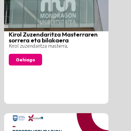
Kirol Zuzendaritza Masterraren
sorrera eta bilakaera
Kirol zuzendaritza masterra.
Gehiago