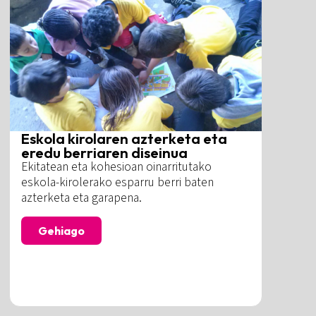
Eskola kirolaren azterketa eta
eredu berriaren diseinua
Ekitatean eta kohesioan oinarritutako
eskola-kirolerako esparru berri baten
azterketa eta garapena.
Gehiago