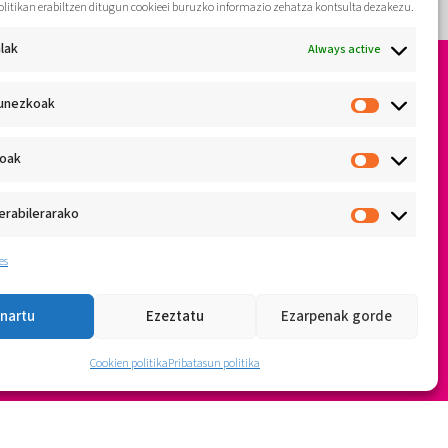
olitikan erabiltzen ditugun cookieei buruzko informazio zehatza kontsulta dezakezu.
lak
Always active
unezkoak
koak
erabilerarako
es
nartu
Ezeztatu
Ezarpenak gorde
Cookien politika
Pribatasun politika