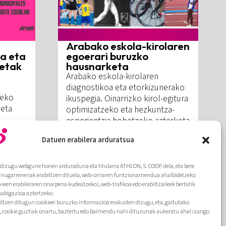
Arabako eskola-kirolaren
a eta
egoerari buruzko
oetak
hausnarketa
Arabako eskola-kirolaren
diagnostikoa eta etorkizunerako
zeko
ikuspegia. Oinarrizko kirol-egitura
 eta
optimizatzeko eta hezkuntza-
esperientzia hobetzeko azterketa
estrategikoko prozesu bat.
Datuen erabilera arduratsua
Gehiago
dizugu webgune honen arduraduna eta titularra ATHLON, S. COOP. dela, eta bere
hirugarrenenak erabiltzen dituela, web-orriaren funtzionamendua ahalbidetzeko
kieen erabileraren onarpena kudeatzeko), web-trafikoa edo erabiltzaileek bertatik
nabigazioa aztertzeko.
biltzen ditugun cookieei buruzko informazioa erakusten dizugu, eta, gaitutako
, cookie guztiak onartu, baztertu edo baimendu nahi dituzunak aukeratu ahal izango