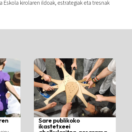
Eskola kirolaren ildoak, estrategiak eta tresnak
ren
Sare publikoko
ikastetxeei
aholkularitza-programa,