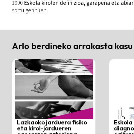
1990
Eskola kirolen definizioa, garapena eta abia
sortu genituen.
Arlo berdineko arrakasta kasu
Lazkaoko jarduera fisiko
Eskola 
eta kirol-jardueren
diagno
egoeraren azterlana
egitur