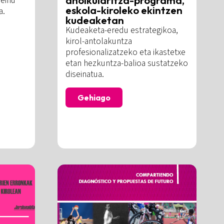
seinu
eskola-kiroleko ekintzen
a.
kudeaketan
Kudeaketa-eredu estrategikoa,
kirol-antolakuntza
profesionalizatzeko eta ikastetxe
etan hezkuntza-balioa sustatzeko
diseinatua.
Gehiago