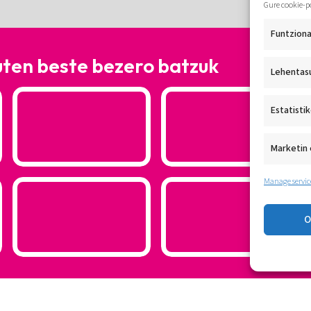
Gure cookie-p
Funtziona
uten beste bezero batzuk
Lehentas
Estatisti
Marketin 
Manage servic
O