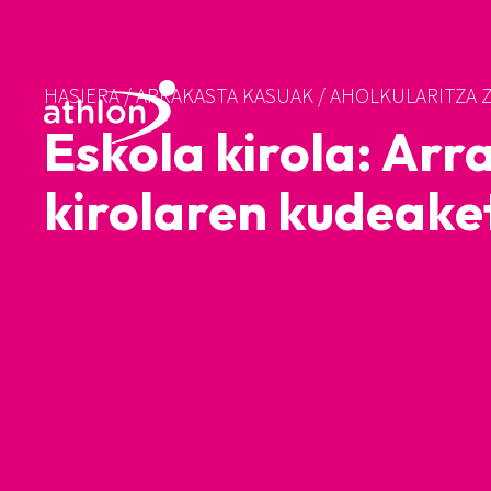
HASIERA
/
ARRAKASTA KASUAK
/
AHOLKULARITZA 
Eskola kirola: Ar
kirolaren kudeake