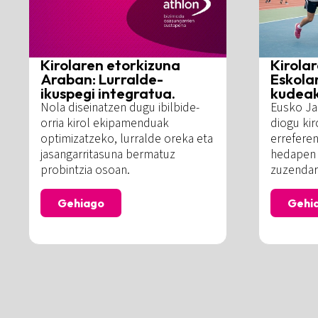
Kirolaren etorkizuna
Kirola
Araban: Lurralde-
Eskola
ikuspegi integratua.
kudeak
Nola diseinatzen dugu ibilbide-
Eusko Jau
orria kirol ekipamenduak
diogu ki
optimizatzeko, lurralde oreka eta
errefere
jasangarritasuna bermatuz
hedapen 
probintzia osoan.
zuzendar
Gehiago
Gehi