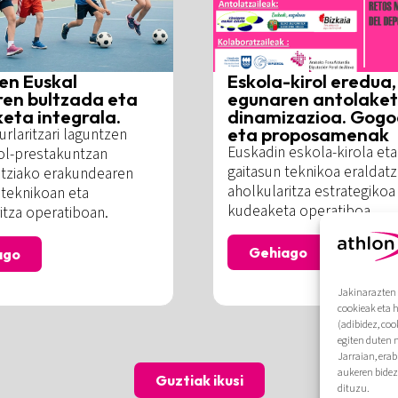
ren Euskal
Eskola-kirol eredua,
ren bultzada eta
egunaren antolaket
eta integrala.
dinamizazioa. Gog
eta proposamenak
rlaritzari laguntzen
Euskadin eskola-kirola eta
rol-prestakuntzan
gaitasun teknikoa eraldat
ntziako erakundearen
aholkularitza estrategikoa
teknikoan eta
kudeaketa operatiboa
itza operatiboan.
Gehiago
ago
Jakinarazten 
cookieak eta 
(adibidez, coo
egiten duten 
Jarraian, era
aukeren bidez
Guztiak ikusi
dituzu.