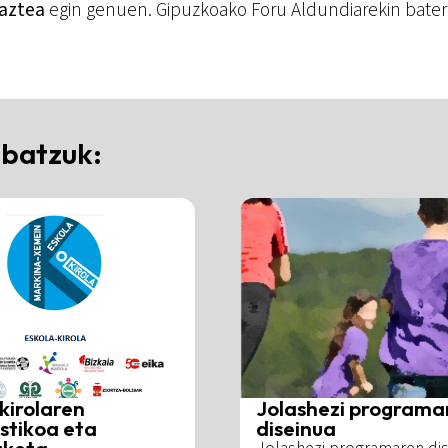
raztea
egin genuen. Gipuzkoako Foru Aldundiarekin batera 
 batzuk:
kirolaren
Jolashezi programa
stikoa eta
diseinua
aketa