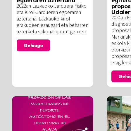
propo
2022an Lazkaoko Jarduera Fisiko
Udaler
eta Kirol-Jardueren egoeraren
2024an Es
azterlana. Lazkaoko kirol
diagnosti
erakudeen ezaugarri eta beharren
proposa
azterketa sakona burutu genuen.
Markinak
eskola ki
Gehiago
etorkizu
proposam
eragileek
Gehi