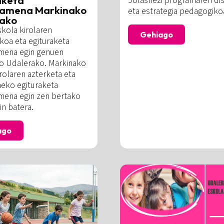
Jolashezi programaren di
samena Markinako
eta estrategia pedagogiko
ako
kola kirolaren
Gehiago
koa eta egituraketa
mena egin genuen
o Udalerako. Markinako
rolaren azterketa eta
neko egituraketa
ena egin zen bertako
in batera.
ago