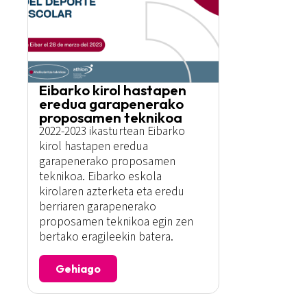
Eibarko kirol hastapen
eredua garapenerako
proposamen teknikoa
2022-2023 ikasturtean Eibarko
kirol hastapen eredua
garapenerako proposamen
teknikoa. Eibarko eskola
kirolaren azterketa eta eredu
berriaren garapenerako
proposamen teknikoa egin zen
bertako eragileekin batera.
Gehiago