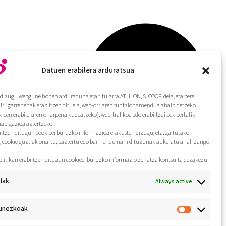
Datuen erabilera arduratsua
dizugu webgune honen arduraduna eta titularra ATHLON, S. COOP. dela, eta bere
hirugarrenenak erabiltzen dituela, web-orriaren funtzionamendua ahalbidetzeko
kieen erabileraren onarpena kudeatzeko), web-trafikoa edo erabiltzaileek bertatik
nabigazioa aztertzeko.
biltzen ditugun cookieei buruzko informazioa erakusten dizugu, eta, gaitutako
, cookie guztiak onartu, baztertu edo baimendu nahi dituzunak aukeratu ahal izango
olitikan erabiltzen ditugun cookieei buruzko informazio zehatza kontsulta dezakezu.
lak
Always active
unezkoak