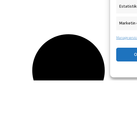
Estatisti
Marketin 
Manage servic
O