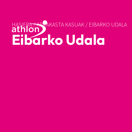
HASIERA
/
ARRAKASTA KASUAK
/
EIBARKO UDALA
Eibarko Udala