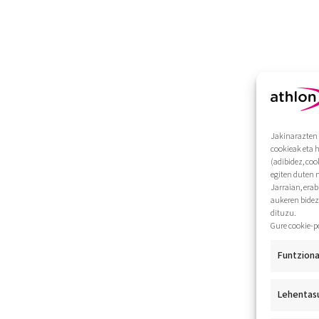
Jakinarazten 
cookieak eta 
(adibidez, coo
egiten duten 
Jarraian, era
aukeren bidez
dituzu.
Gure cookie-p
Funtziona
Lehentas