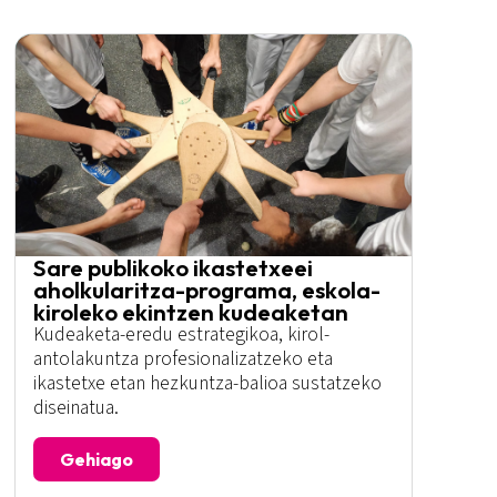
Sare publikoko ikastetxeei
aholkularitza-programa, eskola-
kiroleko ekintzen kudeaketan
Kudeaketa-eredu estrategikoa, kirol-
antolakuntza profesionalizatzeko eta
ikastetxe etan hezkuntza-balioa sustatzeko
diseinatua.
Gehiago