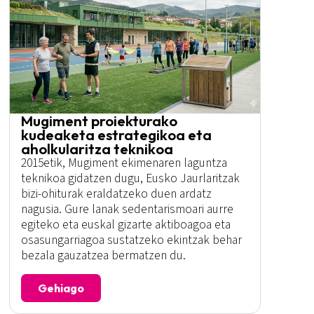
Mugiment proiekturako
kudeaketa estrategikoa eta
aholkularitza teknikoa
2015etik, Mugiment ekimenaren laguntza
teknikoa gidatzen dugu, Eusko Jaurlaritzak
bizi-ohiturak eraldatzeko duen ardatz
nagusia. Gure lanak sedentarismoari aurre
egiteko eta euskal gizarte aktiboagoa eta
osasungarriagoa sustatzeko ekintzak behar
bezala gauzatzea bermatzen du.
Gehiago