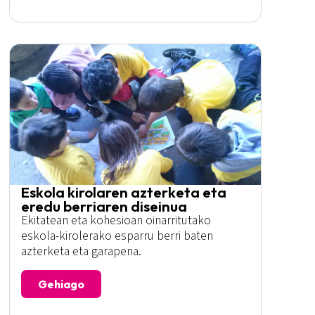
Eskola kirolaren azterketa eta
eredu berriaren diseinua
Ekitatean eta kohesioan oinarritutako
eskola-kirolerako esparru berri baten
azterketa eta garapena.
Gehiago