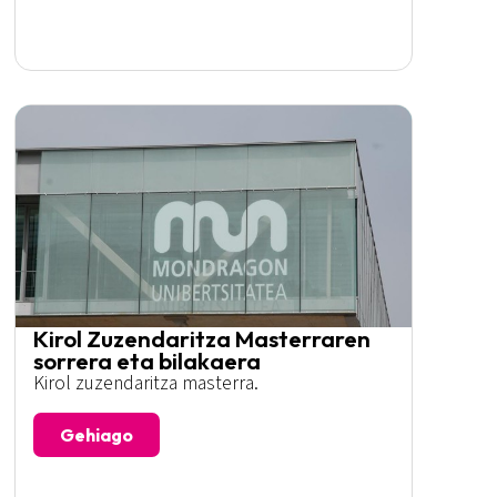
Kirol Zuzendaritza Masterraren
sorrera eta bilakaera
Kirol zuzendaritza masterra.
Gehiago