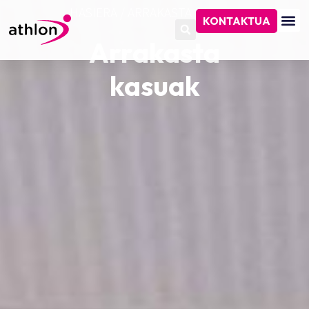
HASIERA
/
ARRAKASTA KASUAK
KONTAKTUA
Arrakasta
kasuak