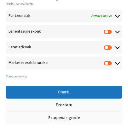
kontsulta dezakezu.
Funtzionalak
Always active
Lehentasunezkoak
Estatistikoak
Marketin erabilerarako
Manage services
Onartu
Lazkaoko jarduera fisiko eta
Ezeztatu
kirol-jardueren egoeraren
azterlana
Ezarpenak gorde
2022an Lazkaoko Jarduera Fisiko eta Kirol-