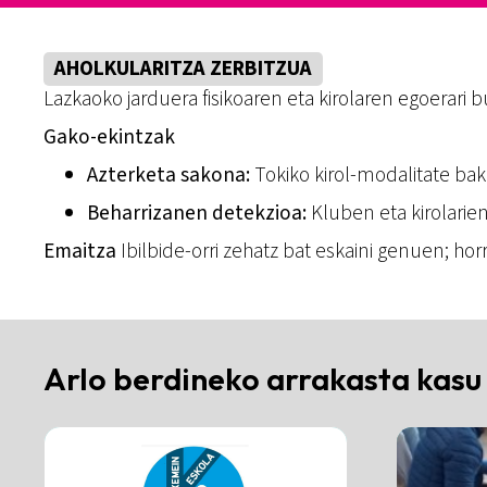
AHOLKULARITZA ZERBITZUA
Lazkaoko jarduera fisikoaren eta kirolaren egoerari b
Gako-ekintzak
Azterketa sakona:
Tokiko kirol-modalitate bak
Beharrizanen detekzioa:
Kluben eta kirolarien
Emaitza
Ibilbide-orri zehatz bat eskaini genuen; horr
Arlo berdineko arrakasta kasu