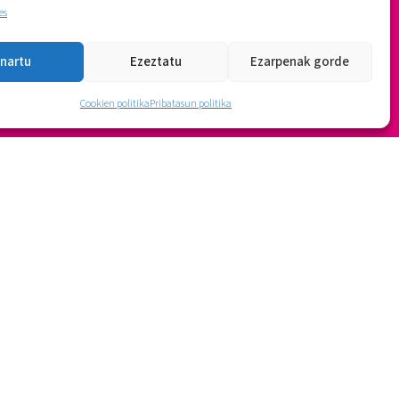
es
nartu
Ezeztatu
Ezarpenak gorde
Cookien politika
Pribatasun politika