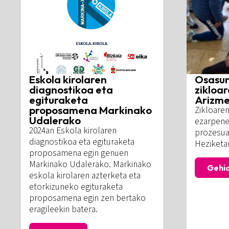
Eskola kirolaren
Osasun
diagnostikoa eta
zikloa
egituraketa
Arizme
proposamena Markinako
Zikloaren
Udalerako
ezarpene
2024an Eskola kirolaren
prozesua
diagnostikoa eta egituraketa
Heziketa
proposamena egin genuen
Markinako Udalerako. Markinako
Gehi
eskola kirolaren azterketa eta
etorkizuneko egituraketa
proposamena egin zen bertako
eragileekin batera.