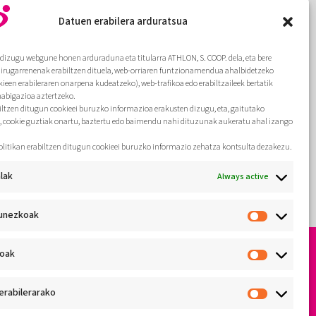
etan hezkuntza-balioa sustatzeko
i aurre
diseinatua.
Datuen erabilera arduratsua
riagoa
 bezala
Gehiago
dizugu webgune honen arduraduna eta titularra ATHLON, S. COOP. dela, eta bere
hirugarrenenak erabiltzen dituela, web-orriaren funtzionamendua ahalbidetzeko
kieen erabileraren onarpena kudeatzeko), web-trafikoa edo erabiltzaileek bertatik
nabigazioa aztertzeko.
biltzen ditugun cookieei buruzko informazioa erakusten dizugu, eta, gaitutako
, cookie guztiak onartu, baztertu edo baimendu nahi dituzunak aukeratu ahal izango
olitikan erabiltzen ditugun cookieei buruzko informazio zehatza kontsulta dezakezu.
lak
Always active
unezkoak
koak
erabilerarako