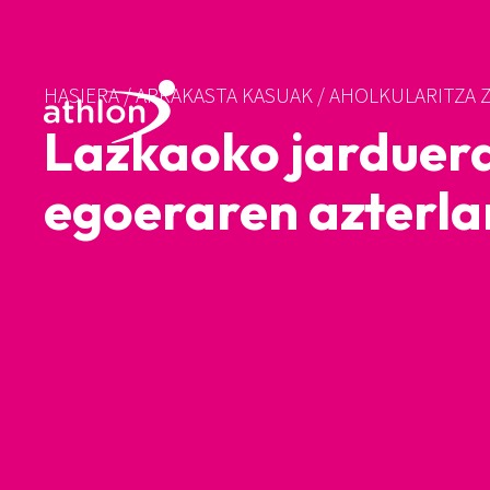
HASIERA
/
ARRAKASTA KASUAK
/
AHOLKULARITZA 
Lazkaoko jarduera 
egoeraren azterl