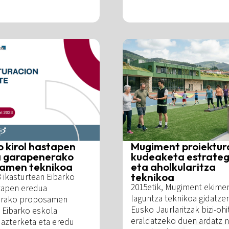
o kirol hastapen
Mugiment proiektur
 garapenerako
kudeaketa estrateg
amen teknikoa
eta aholkularitza
teknikoa
 ikasturtean Eibarko
2015etik, Mugiment ekime
stapen eredua
laguntza teknikoa gidatze
erako proposamen
Eusko Jaurlaritzak bizi-ohi
 Eibarko eskola
eraldatzeko duen ardatz n
 azterketa eta eredu