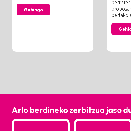
berriare
proposam
Gehiago
bertako e
Gehi
Arlo berdineko zerbitzua jaso d