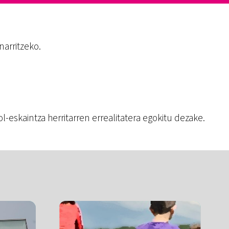
narritzeko.
ol-eskaintza herritarren errealitatera egokitu dezake.