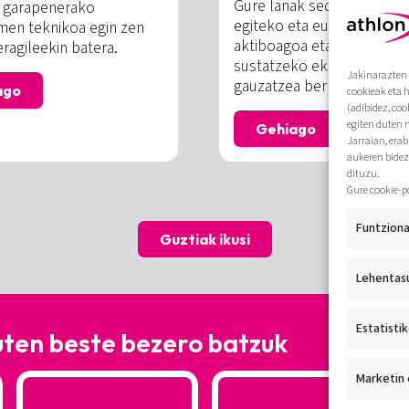
Gure lanak sedentarismoar
n garapenerako
egiteko eta euskal gizarte
en teknikoa egin zen
aktiboagoa eta osasungar
ragileekin batera.
sustatzeko ekintzak behar
Jakinarazten 
gauzatzea bermatzen du.
ago
cookieak eta 
(adibidez, coo
egiten duten 
Gehiago
Jarraian, era
aukeren bidez
dituzu.
Gure cookie-p
Funtziona
Guztiak ikusi
Lehentas
Estatisti
uten beste bezero batzuk
Marketin 