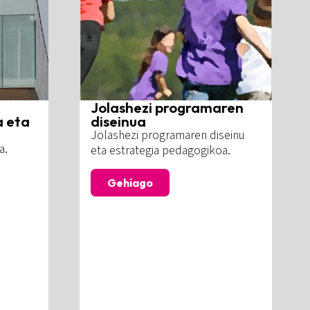
Jolashezi programaren
a eta
diseinua
Jolashezi programaren diseinu
a.
eta estrategia pedagogikoa.
Gehiago