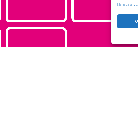
Manage servic
O
tzakegu?
 harremetan