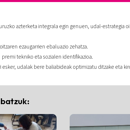
uruzko azterketa integrala egin genuen, udal-estrategia oi
oitzaren ezaugarrien ebaluazio zehatza.
 premi tekniko eta sozialen identifikazioa.
i esker, udalak bere baliabideak optimizatu ditzake eta kir
 batzuk: