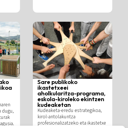
ako
Sare publikoko
ikoa
ikastetxeei
aholkularitza-programa,
eskola-kiroleko ekintzen
kudeaketan
naren
Kudeaketa-eredu estrategikoa,
n dugu,
kirol-antolakuntza
turak
profesionalizatzeko eta ikastetxe
agusia.