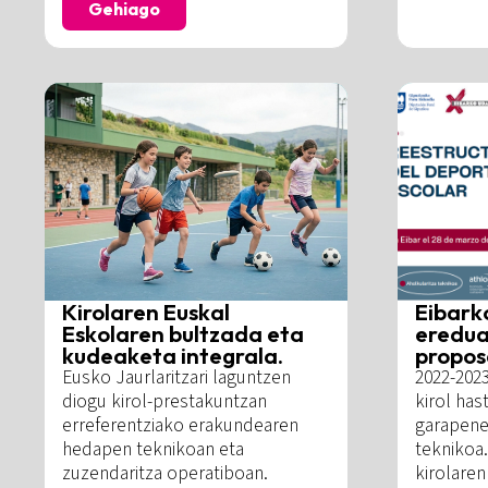
Gehiago
Kirolaren Euskal
Eibark
Eskolaren bultzada eta
eredua
kudeaketa integrala.
propos
Eusko Jaurlaritzari laguntzen
2022-2023
diogu kirol-prestakuntzan
kirol ha
erreferentziako erakundearen
garapen
hedapen teknikoan eta
teknikoa.
zuzendaritza operatiboan.
kirolaren