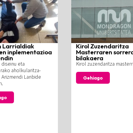
 Larrialdiak
Kirol Zuzendaritza
ren inplementazioa
Masterraren sorrer
ndin
bilakaera
 diseinu eta
Kirol zuzendaritza masterr
rako aholkularitza-
 Arizmendi Lanbide
Gehiago
n.
ago