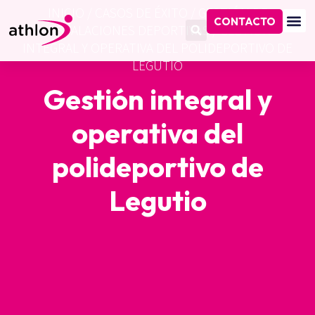
INICIO
/
CASOS DE ÉXITO
/
GESTIÓN DE
CONTACTO
INSTALACIONES DEPORTIVAS
/
GESTIÓN
INTEGRAL Y OPERATIVA DEL POLIDEPORTIVO DE
LEGUTIO
Gestión integral y
operativa del
polideportivo de
Legutio