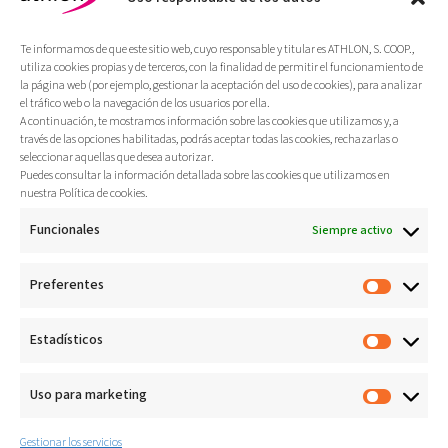
Más
Te informamos de que este sitio web, cuyo responsable y titular es ATHLON, S. COOP.,
utiliza cookies propias y de terceros, con la finalidad de permitir el funcionamiento de
la página web (por ejemplo, gestionar la aceptación del uso de cookies), para analizar
el tráfico web o la navegación de los usuarios por ella.
A continuación, te mostramos información sobre las cookies que utilizamos y, a
través de las opciones habilitadas, podrás aceptar todas las cookies, rechazarlas o
seleccionar aquellas que desea autorizar.
Puedes consultar la información detallada sobre las cookies que utilizamos en
nuestra Política de cookies.
Funcionales
Siempre activo
Preferentes
Estadísticos
Gestión del Polideportivo Miguel
Muñoz: Innovación y control
Servicios integrales de mantenimiento,
Uso para marketing
asistencia y actividades dirigidas con un
enfoque en la mejora continua.
Gestionar los servicios