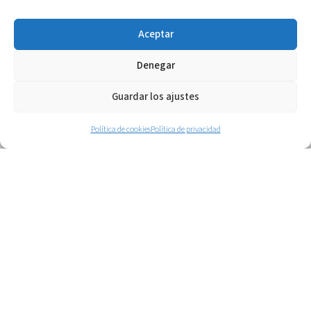
Más
Aceptar
Denegar
Guardar los ajustes
Política de cookies
Política de privacidad
Gestión del polideportivo Zubikoa
de Oñati
Gestionamos el polideportivo Zubikoa de
Oñati desde 2020.