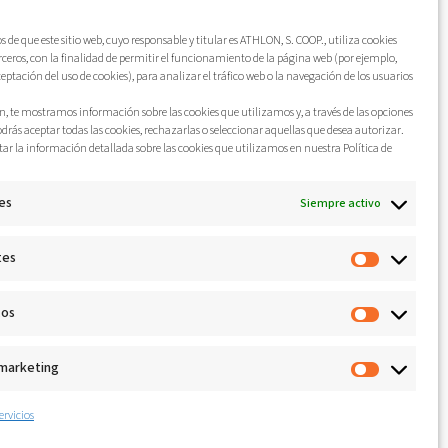
de que este sitio web, cuyo responsable y titular es ATHLON, S. COOP., utiliza cookies
erceros, con la finalidad de permitir el funcionamiento de la página web (por ejemplo,
ceptación del uso de cookies), para analizar el tráfico web o la navegación de los usuarios
, te mostramos información sobre las cookies que utilizamos y, a través de las opciones
odrás aceptar todas las cookies, rechazarlas o seleccionar aquellas que desea autorizar.
ar la información detallada sobre las cookies que utilizamos en nuestra Política de
es
Siempre activo
tes
cos
 marketing
ervicios