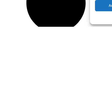
A
yudarte?
vicios