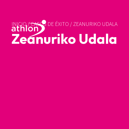
INICIO
/
CASOS DE ÉXITO
/
ZEANURIKO UDALA
Zeanuriko Udala