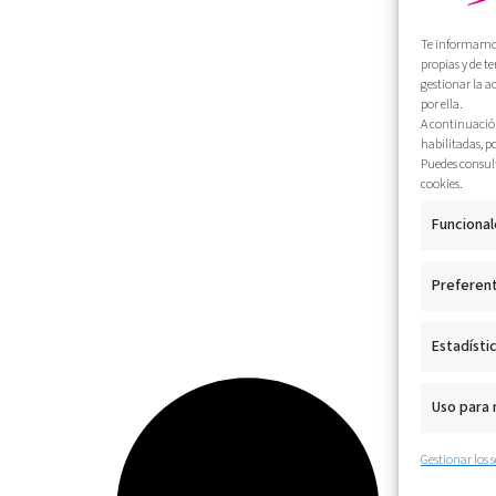
Te informamos 
propias y de t
gestionar la a
por ella.
A continuación
habilitadas, p
Puedes consult
cookies.
Funcional
Preferen
Estadísti
Uso para
Gestionar los s