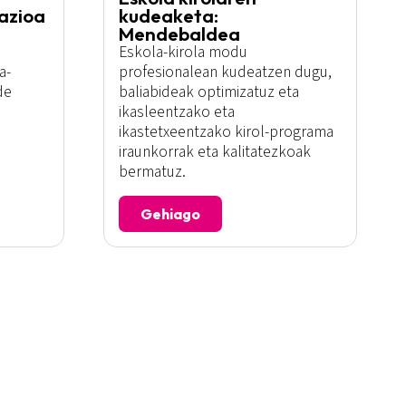
azioa
kudeaketa:
Mendebaldea
Eskola-kirola modu
a-
profesionalean kudeatzen dugu,
de
baliabideak optimizatuz eta
ikasleentzako eta
ikastetxeentzako kirol-programa
iraunkorrak eta kalitatezkoak
bermatuz.
Gehiago