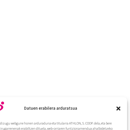
Datuen erabilera arduratsua
dizugu webgune honen arduraduna eta titularra ATHLON, S. COOP. dela, eta bere
hirugarrenenak erabiltzen dituela, web-orriaren funtzionamendua ahalbidetzeko