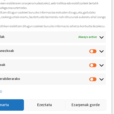
kieen erabileraren onarpena kudeatzeko), web-trafikoa edo erabiltzaileek bertatik
nabigazioa aztertzeko.
biltzen ditugun cookieei buruzko informazioa erakusten dizugu, eta, gaitutako
, cookie guztiak onartu, baztertu edo baimendu nahi dituzunak aukeratu ahal izango
olitikan erabiltzen ditugun cookieei buruzko informazio zehatza kontsulta dezakezu.
lak
Always active
unezkoak
koak
erabilerarako
es
nartu
Ezeztatu
Ezarpenak gorde