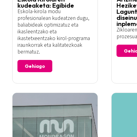
kudeaketa: Egibide
Hezike
Lagunt
Eskola-kirola modu
disein
profesionalean kudeatzen dugu,
inplem
baliabideak optimizatuz eta
Zikloaren
ikasleentzako eta
prozesua
ikastetxeentzako kirol-programa
iraunkorrak eta kalitatezkoak
Gehi
bermatuz.
Gehiago