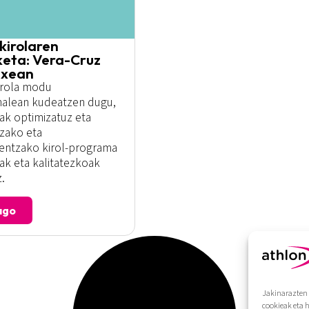
kirolaren
eta: Vera-Cruz
txean
irola modu
nalean kudeatzen dugu,
ak optimizatuz eta
tzako eta
eentzako kirol-programa
ak eta kalitatezkoak
.
ago
Jakinarazten 
cookieak eta 