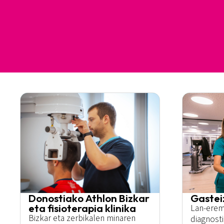
Donostiako Athlon Bizkar
Gastei
eta fisioterapia klinika
Lan-erem
Bizkar eta zerbikalen minaren
diagnost