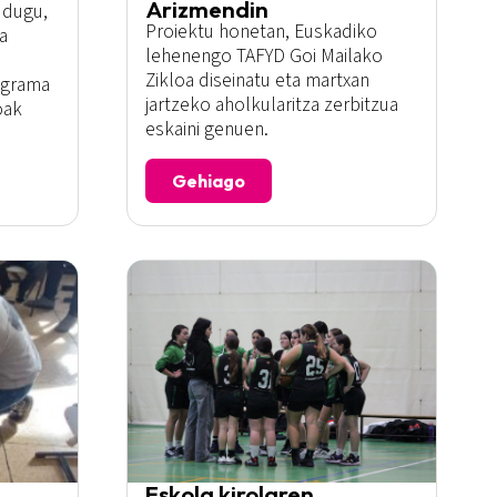
Arizmendin
 dugu,
Proiektu honetan, Euskadiko
a
lehenengo TAFYD Goi Mailako
Zikloa diseinatu eta martxan
ograma
jartzeko aholkularitza zerbitzua
oak
eskaini genuen.
Gehiago
Eskola kirolaren