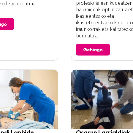
profesionalean kudeatzen
ko lehen zentrua
baliabideak optimizatuz et
ikasleentzako eta
ikastetxeentzako kirol-pr
ago
iraunkorrak eta kalitatezk
bermatuz.
Gehiago
ndi Lanbide
Osasun Larrialdiak