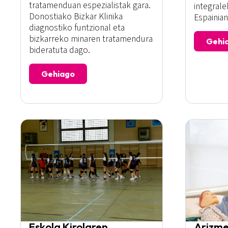
tratamenduan espezialistak gara.
integrale
Donostiako Bizkar Klinika
Espainian
diagnostiko funtzional eta
bizkarreko minaren tratamendura
Gehi
bideratuta dago.
Gehiago
Eskola Kirolaren
Arizme