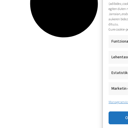
(adibidez, coo
egiten duten 
Jarraian, era
aukeren bidez
dituzu.
Gure cookie-p
Funtziona
Lehentas
Estatisti
Marketin 
Manage servic
O