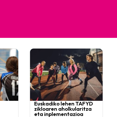
Euskadiko lehen TAFYD
zikloaren aholkularitza
eta inplementazioa