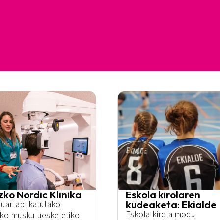
zko Nordic Klinika
Eskola kirolaren
kudeaketa: Ekialde
uari aplikatutako
Eskola-kirola modu
iko muskulueskeletiko