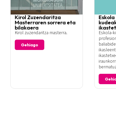
Kirol Zuzendaritza
Eskola 
Masterraren sorrera eta
kudeak
bilakaera
ikaste
Kirol zuzendaritza masterra.
Eskola-k
profesio
baliabide
Gehiago
ikasleen
ikastetx
iraunkorr
bermatuz
Gehi