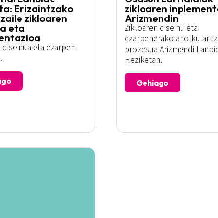
ta: Erizaintzako
zikloaren inplement
zaile zikloaren
Arizmendin
ua eta
Zikloaren diseinu eta
entazioa
ezarpenerako aholkularitz
 diseinua eta ezarpen-
prozesua Arizmendi Lanbi
.
Heziketan.
ago
Gehiago