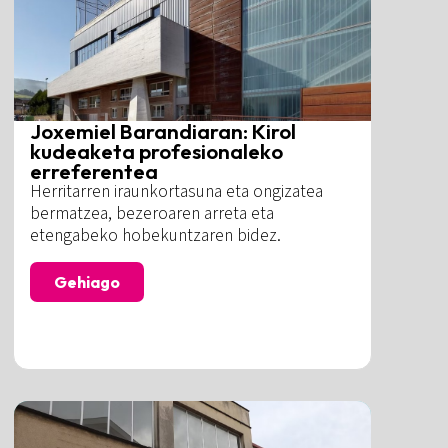
Joxemiel Barandiaran: Kirol
kudeaketa profesionaleko
erreferentea
Herritarren iraunkortasuna eta ongizatea
bermatzea, bezeroaren arreta eta
etengabeko hobekuntzaren bidez.
Gehiago