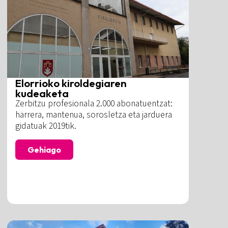
Elorrioko kiroldegiaren
kudeaketa
Zerbitzu profesionala 2.000 abonatuentzat:
harrera, mantenua, sorosletza eta jarduera
gidatuak 2019tik.
Gehiago