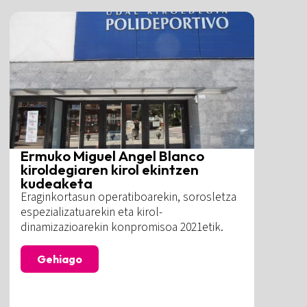
Ermuko Miguel Angel Blanco
kiroldegiaren kirol ekintzen
kudeaketa
Eraginkortasun operatiboarekin, sorosletza
espezializatuarekin eta kirol-
dinamizazioarekin konpromisoa 2021etik.
Gehiago