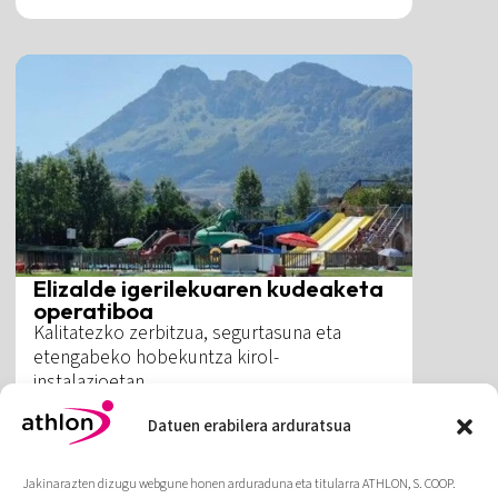
Elizalde igerilekuaren kudeaketa
operatiboa
Kalitatezko zerbitzua, segurtasuna eta
etengabeko hobekuntza kirol-
instalazioetan.
Datuen erabilera arduratsua
Gehiago
Jakinarazten dizugu webgune honen arduraduna eta titularra ATHLON, S. COOP.