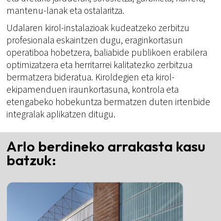
mantenu-lanak eta ostalaritza.
Udalaren kirol-instalazioak kudeatzeko zerbitzu
profesionala eskaintzen dugu, eraginkortasun
operatiboa hobetzera, baliabide publikoen erabilera
optimizatzera eta herritarrei kalitatezko zerbitzua
bermatzera bideratua. Kiroldegien eta kirol-
ekipamenduen iraunkortasuna, kontrola eta
etengabeko hobekuntza bermatzen duten irtenbide
integralak aplikatzen ditugu.
Arlo berdineko arrakasta kasu
batzuk: