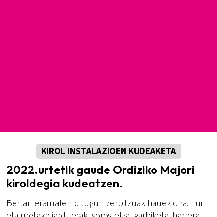
KIROL INSTALAZIOEN KUDEAKETA
2022.urtetik gaude Ordiziko Majori
kiroldegia kudeatzen.
Bertan eramaten ditugun zerbitzuak hauek dira: Lur
eta uretako jarduerak, sorosletza, garbiketa, harrera,