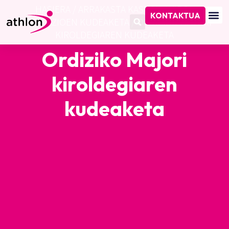
HASIERA
/
ARRAKASTA KASUAK
/
KIROL
KONTAKTUA
INSTALAZIOEN KUDEAKETA
/
ORDIZIKO MAJORI
KIROLDEGIAREN KUDEAKETA
Ordiziko Majori
kiroldegiaren
kudeaketa