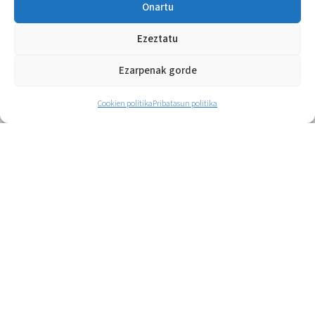
Onartu
Ezeztatu
Ezarpenak gorde
Cookien politika
Pribatasun politika
Lezau kiroldegia Agurain
Lezau kiroldegiaren kirol ekintzen
kudeaketa
Gehiago