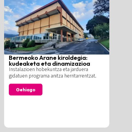
Bermeoko Arane kiroldegia:
kudeaketa eta dinamizazioa
Instalazioen hobekuntza eta jarduera
gidatuen programa anitza herritarrentzat.
Gehiago