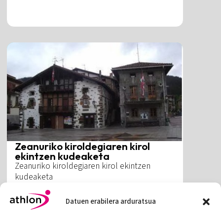
Zeanuriko kiroldegiaren kirol
ekintzen kudeaketa
Zeanuriko kiroldegiaren kirol ekintzen
kudeaketa
Gehiago
Datuen erabilera arduratsua