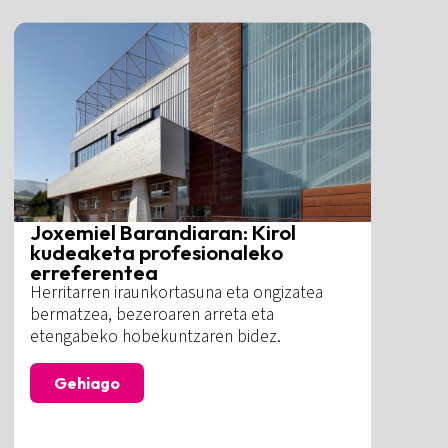
Joxemiel Barandiaran: Kirol
kudeaketa profesionaleko
erreferentea
Herritarren iraunkortasuna eta ongizatea
bermatzea, bezeroaren arreta eta
etengabeko hobekuntzaren bidez.
Gehiago