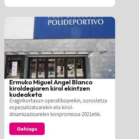
Ermuko Miguel Angel Blanco
kiroldegiaren kirol ekintzen
kudeaketa
Eraginkortasun operatiboarekin, sorosletza
espezializatuarekin eta kirol-
dinamizazioarekin konpromisoa 2021etik.
Gehiago