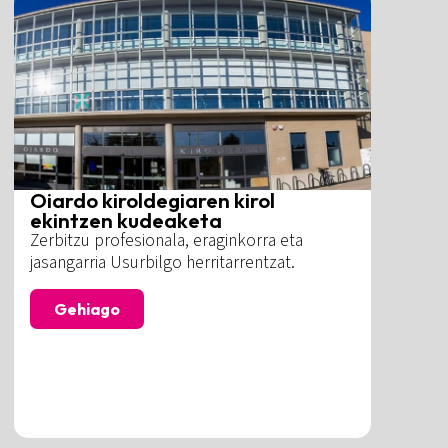
Oiardo kiroldegiaren kirol
ekintzen kudeaketa
Zerbitzu profesionala, eraginkorra eta
jasangarria Usurbilgo herritarrentzat.
Gehiago