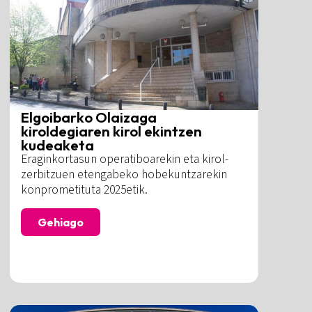
Elgoibarko Olaizaga
kiroldegiaren kirol ekintzen
kudeaketa
Eraginkortasun operatiboarekin eta kirol-
zerbitzuen etengabeko hobekuntzarekin
konprometituta 2025etik.
Gehiago