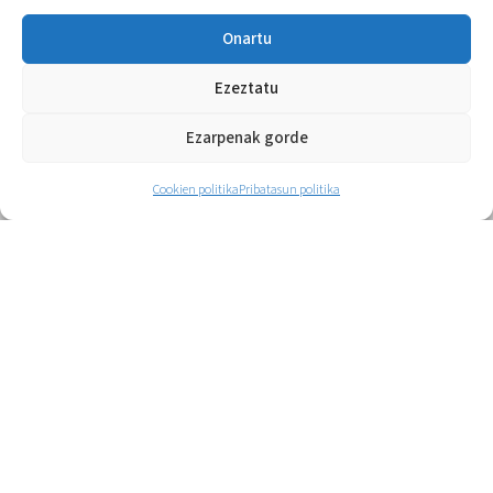
Onartu
Ezeztatu
Ezarpenak gorde
Cookien politika
Pribatasun politika
Bermeoko Arane kiroldegia:
kudeaketa eta dinamizazioa
Instalazioen hobekuntza eta jarduera
gidatuen programa anitza herritarrentzat.