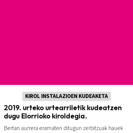
KIROL INSTALAZIOEN KUDEAKETA
2019. urteko urtearriletik kudeatzen
dugu Elorrioko kiroldegia.
Bertan aurrera eramaten ditugun zerbitzuak hauek