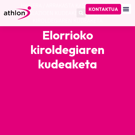
HASIERA
/
ARRAKASTA KASUAK
/
KIROL
KONTAKTUA
INSTALAZIOEN KUDEAKETA
/
ELORRIOKO
KIROLDEGIAREN KUDEAKETA
Elorrioko
kiroldegiaren
kudeaketa