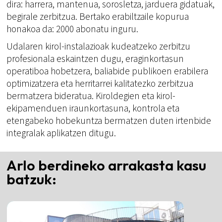
dira: harrera, mantenua, sorosletza, jarduera gidatuak,
begirale zerbitzua. Bertako erabiltzaile kopurua
honakoa da: 2000 abonatu inguru.
Udalaren kirol-instalazioak kudeatzeko zerbitzu
profesionala eskaintzen dugu, eraginkortasun
operatiboa hobetzera, baliabide publikoen erabilera
optimizatzera eta herritarrei kalitatezko zerbitzua
bermatzera bideratua. Kiroldegien eta kirol-
ekipamenduen iraunkortasuna, kontrola eta
etengabeko hobekuntza bermatzen duten irtenbide
integralak aplikatzen ditugu.
Arlo berdineko arrakasta kasu
batzuk: