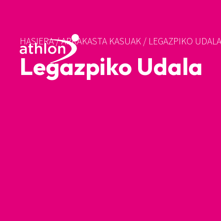
HASIERA
/
ARRAKASTA KASUAK
/
LEGAZPIKO UDAL
Legazpiko Udala