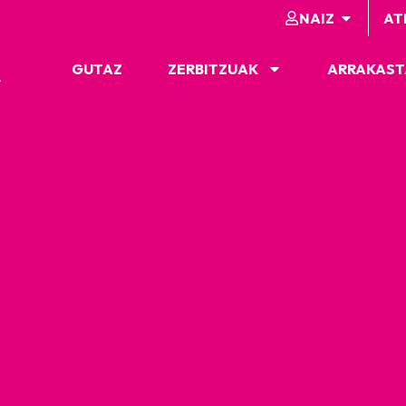
NAIZ
AT
GUTAZ
ZERBITZUAK
ARRAKAST
A