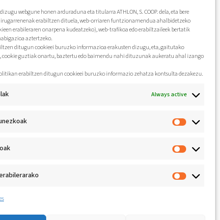
dizugu webgune honen arduraduna eta titularra ATHLON, S. COOP. dela, eta bere
hirugarrenenak erabiltzen dituela, web-orriaren funtzionamendua ahalbidetzeko
kieen erabileraren onarpena kudeatzeko), web-trafikoa edo erabiltzaileek bertatik
nabigazioa aztertzeko.
biltzen ditugun cookieei buruzko informazioa erakusten dizugu, eta, gaitutako
, cookie guztiak onartu, baztertu edo baimendu nahi dituzunak aukeratu ahal izango
olitikan erabiltzen ditugun cookieei buruzko informazio zehatza kontsulta dezakezu.
lak
Always active
unezkoak
koak
erabilerarako
es