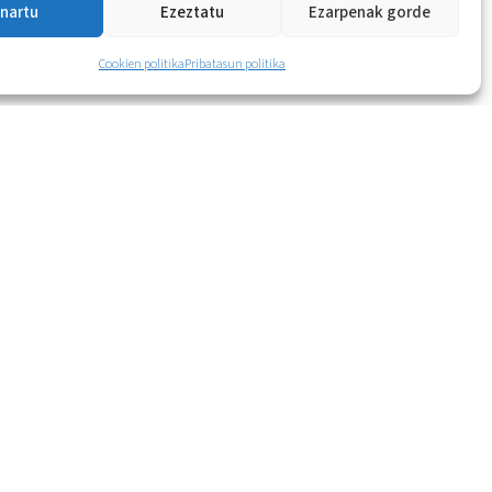
nartu
Ezeztatu
Ezarpenak gorde
Cookien politika
Pribatasun politika