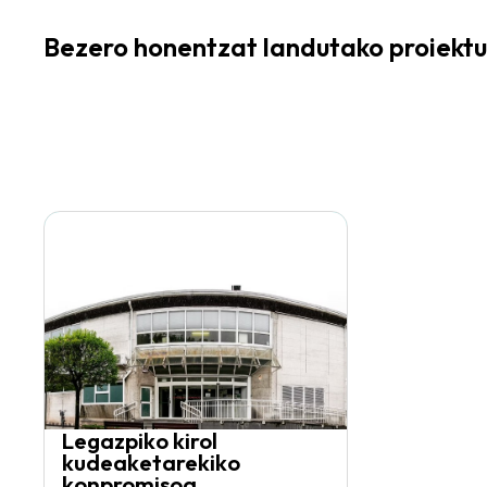
Bezero honentzat landutako proiektu
Legazpiko kirol
kudeaketarekiko
konpromisoa