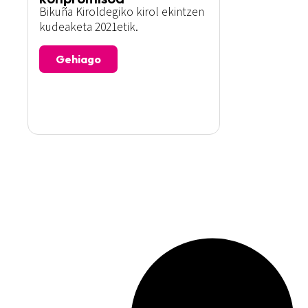
Bikuña Kiroldegiko kirol ekintzen
kudeaketa 2021etik.
Gehiago