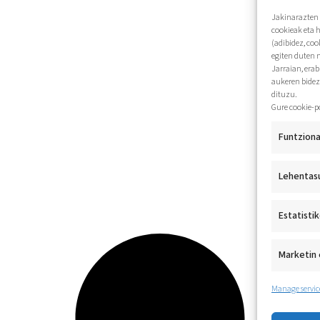
Jakinarazten 
cookieak eta 
(adibidez, coo
egiten duten 
Jarraian, era
aukeren bidez
dituzu.
Gure cookie-p
Funtziona
Lehentas
Estatisti
Marketin 
Manage servic