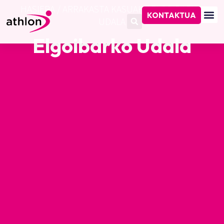
HASIERA
/
ARRAKASTA KASUAK
/
ELGOIBARKO
KONTAKTUA
UDALA
Elgoibarko Udala