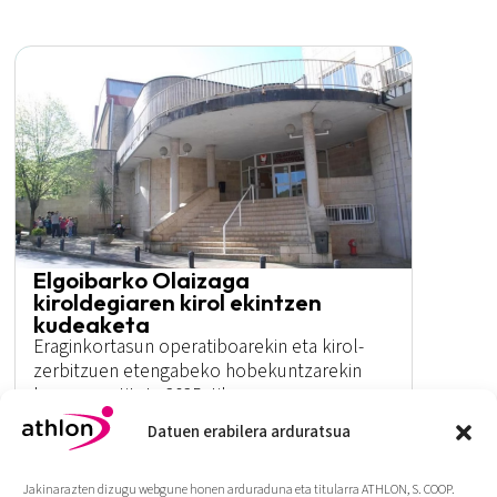
Elgoibarko Olaizaga
kiroldegiaren kirol ekintzen
kudeaketa
Eraginkortasun operatiboarekin eta kirol-
zerbitzuen etengabeko hobekuntzarekin
konprometituta 2025etik.
Datuen erabilera arduratsua
Gehiago
Jakinarazten dizugu webgune honen arduraduna eta titularra ATHLON, S. COOP.