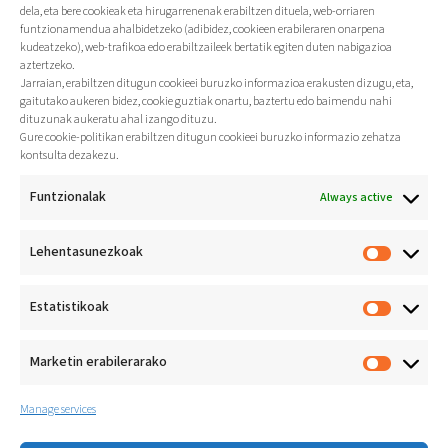
dela, eta bere cookieak eta hirugarrenenak erabiltzen dituela, web-orriaren
funtzionamendua ahalbidetzeko (adibidez, cookieen erabileraren onarpena
kudeatzeko), web-trafikoa edo erabiltzaileek bertatik egiten duten nabigazioa
aztertzeko.
Jarraian, erabiltzen ditugun cookieei buruzko informazioa erakusten dizugu, eta,
gaitutako aukeren bidez, cookie guztiak onartu, baztertu edo baimendu nahi
dituzunak aukeratu ahal izango dituzu.
Gure cookie-politikan erabiltzen ditugun cookieei buruzko informazio zehatza
kontsulta dezakezu.
Funtzionalak
Always active
Lehentasunezkoak
Estatistikoak
Marketin erabilerarako
Manage services