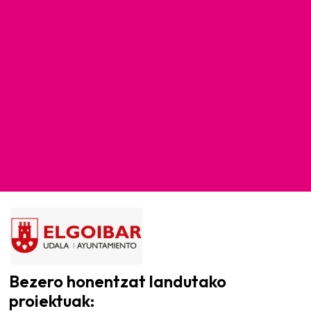
Bezero honentzat landutako
proiektuak: